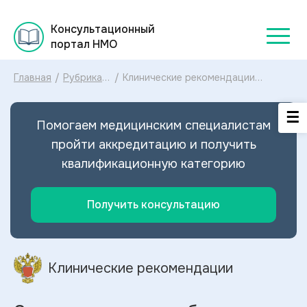
Консультационный
портал НМО
Главная
/
Рубрикатор
/
Клинические рекомендации
клинических
Скелетно мышечные боли в нижней
рекомендаций
части спины МКБ-10: диагностика и
2025
лечение Скелетно мышечной боли
Помогаем медицинским специалистам
в нижней части спины 2023
пройти аккредитацию и получить
квалификационную категорию
Получить консультацию
Клинические рекомендации