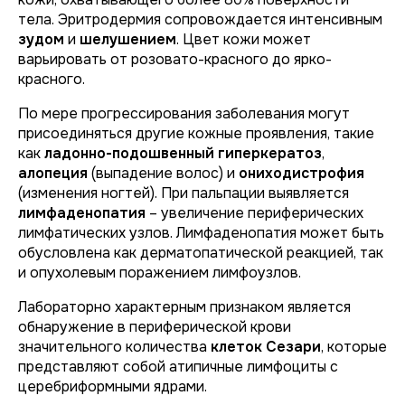
тела. Эритродермия сопровождается интенсивным
зудом
и
шелушением
. Цвет кожи может
варьировать от розовато-красного до ярко-
красного.
По мере прогрессирования заболевания могут
присоединяться другие кожные проявления, такие
как
ладонно-подошвенный гиперкератоз
,
алопеция
(выпадение волос) и
ониходистрофия
(изменения ногтей). При пальпации выявляется
лимфаденопатия
– увеличение периферических
лимфатических узлов. Лимфаденопатия может быть
обусловлена как дерматопатической реакцией, так
и опухолевым поражением лимфоузлов.
Лабораторно характерным признаком является
обнаружение в периферической крови
значительного количества
клеток Сезари
, которые
представляют собой атипичные лимфоциты с
церебриформными ядрами.