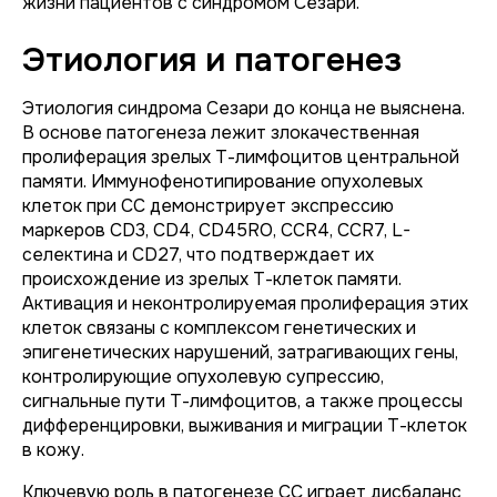
жизни пациентов с синдромом Сезари.
Этиология и патогенез
Этиология синдрома Сезари до конца не выяснена.
В основе патогенеза лежит злокачественная
пролиферация зрелых Т-лимфоцитов центральной
памяти. Иммунофенотипирование опухолевых
клеток при СС демонстрирует экспрессию
маркеров CD3, CD4, CD45RO, CCR4, CCR7, L-
селектина и CD27, что подтверждает их
происхождение из зрелых Т-клеток памяти.
Активация и неконтролируемая пролиферация этих
клеток связаны с комплексом генетических и
эпигенетических нарушений, затрагивающих гены,
контролирующие опухолевую супрессию,
сигнальные пути Т-лимфоцитов, а также процессы
дифференцировки, выживания и миграции Т-клеток
в кожу.
Ключевую роль в патогенезе СС играет дисбаланс