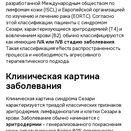
разработанной Международным обществом по
лимфомам кожи (ISCL) и Европейской организацией
по изучению и лечению рака (EORTC). Согласно
этой классификации, пациенты с синдромом
Сезари, характеризующиеся эритродермией (T4) и
вовлечением крови (B2), обычно классифицируются
как имеющие
IVA или IVB стадию заболевания
.
Такая классификацияreflects распространенность
процесса и необходимость агрессивного
терапевтического подхода.
Клиническая картина
заболевания
Клиническая картина синдрома Сезари
характеризуется триадой классических признаков:
эритродермия, лимфаденопатия и клетки Сезари в
крови. Заболевание обычно начинается с
эритродермии
– генерализованного покраснения
кожи, охватывающего более 80% поверхности