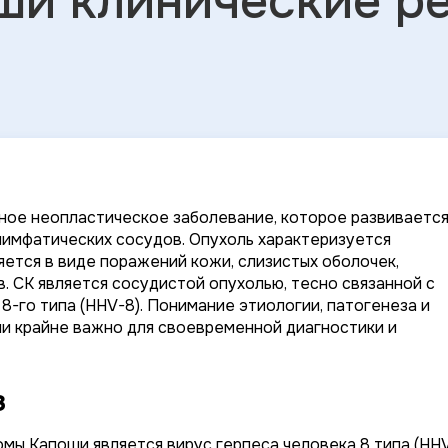
ши клинические р
чное неопластическое заболевание, которое развиваетс
лимфатических сосудов. Опухоль характеризуется
яется в виде поражений кожи, слизистых оболочек,
. СК является сосудистой опухолью, тесно связанной с
-го типа (HHV-8). Понимание этиологии, патогенеза и
и крайне важно для своевременной диагностики и
з
мы Капоши является вирус герпеса человека 8 типа (HH