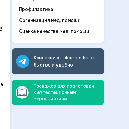
Профилактика
Организация мед. помощи
 В
Оценка качества мед. помощи
Клинреки в Telegram боте,
быстро и
удобно
бе
Тренажер для подготовки
к аттестационным
мероприятиям