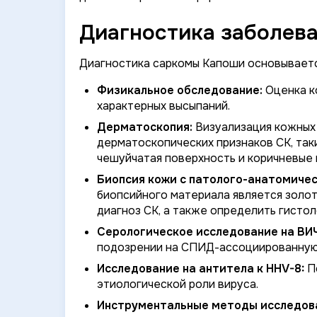
Диагностика заболев
Диагностика саркомы Капоши основываетс
Физикальное обследование:
Оценка к
характерных высыпаний.
Дерматоскопия:
Визуализация кожных
дерматоскопических признаков СК, таки
чешуйчатая поверхность и коричневые 
Биопсия кожи с патолого-анатомиче
биопсийного материала является золо
диагноз СК, а также определить гистол
Серологическое исследование на ВИЧ
подозрении на СПИД-ассоциированную
Исследование на антитела к HHV-8:
По
этиологической роли вируса.
Инструментальные методы исследов