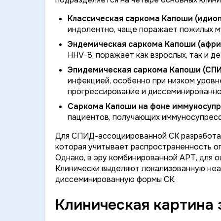
Классическая саркома Капоши (идиоп
индолентно, чаще поражает пожилых 
Эндемическая саркома Капоши (афри
HHV-8, поражает как взрослых, так и д
Эпидемическая саркома Капоши (СПИ
инфекцией, особенно при низком уров
прогрессирование и диссеминированн
Саркома Капоши на фоне иммуносупре
пациентов, получающих иммуносупресс
Для СПИД-ассоциированной СК разработана 
которая учитывает распространенность опу
Однако, в эру комбинированной АРТ, для о
Клинически выделяют локализованную неа
диссеминированную формы СК.
Клиническая картина 