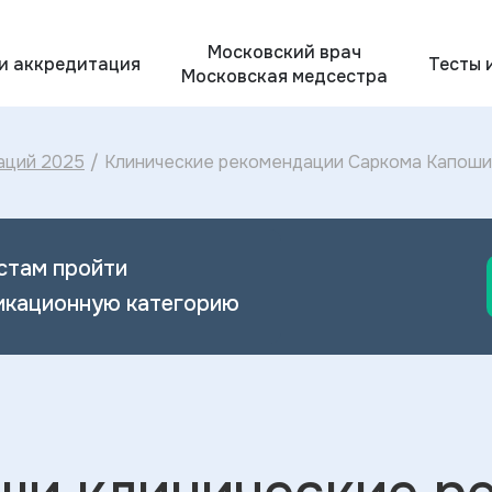
Московский врач
 и аккредитация
Тесты 
Московская медсестра
аций 2025
/
Клинические рекомендации Саркома Капоши 
Капоши 2024
стам пройти
икационную категорию