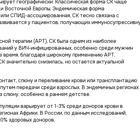
ирует географически. Классическая форма СК чаще
 и Восточной Европы. Эндемическая форма
 или СПИД-ассоциированная, СК тесно связана с
азвивается у пациентов, получающих иммуносупрессивн
сной терапии (АРТ), СК была одним из наиболее
ваний у ВИЧ-инфицированных, особенно среди мужчин
е время, благодаря широкому применению АРТ,
 значительно снизилась, но остается актуальной
нтакт, слюну и переливание крови или трансплантацию
 путем передачи среди взрослых. В эндемичных регионах
з слюну, особенно в раннем детстве.
уляции варьирует от 1-3% среди доноров крови в
гионах Африки. В России, по данным исследований,
10% здоровых доноров.