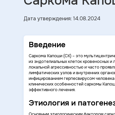
Саркома Капо
Дата утверждения: 14.08.2024
Введение
Саркома Капоши (СК) – это мультицентри
из эндотелиальных клеток кровеносных и 
локальной агрессивностью и часто проявл
лимфатических узлов и внутренних органов
инфицированием герпесвирусом человека 8
клинических особенностей саркомы Капош
эффективного лечения.
Этиология и патогене
Основным этиологическим фактором сарко