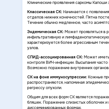
Клинические проявления саркомы Капоши з
Классическая СК:
Начинается с появления
отделов нижних конечностей. Пятна посте
Течение обычно медленное, часто асимпт
Эндемическая СК:
Может проявляться в ра
инфильтративную и лимфаденопатическую.
характеризуется более агрессивным тече
узлов.
СПИД-ассоциированная СК:
Может иметь 
контроля ВИЧ-инфекции. Высыпания часто 
Возможно поражение внутренних органов,
СК на фоне иммуносупрессии:
Кожные про
распространяются, напоминая эпидемичес
регрессу опухоли.
Общим для всех форм СК является поражен
бляшек. Поражение слизистых оболочек и
диссеминированных формах.