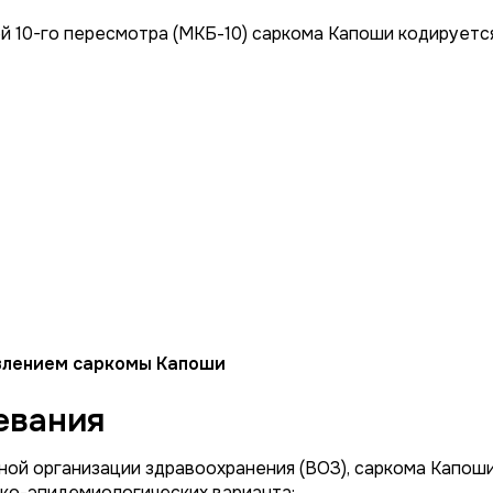
 10-го пересмотра (МКБ-10) саркома Капоши кодируетс
оявлением саркомы Капоши
евания
ной организации здравоохранения (ВОЗ), саркома Капош
ико-эпидемиологических варианта: