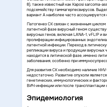
8), также известный как Kaposi sarcoma-as
подсемейству гаммагерпесвирусов. Выделя
вариант А наиболее часто ассоциируется
Патогенез СК связан с жизненным циклом 
латентной фазе вирусный геном существуе
вирусных генов, включая
LANA-1
,
vFLIP
и в
пролиферации инфицированных эндотелиал
латентной инфекции. Переход в литическу
репликации вируса и продукции вирусных ч
находится в литической фазе, именно лит
заболевания, особенно при иммуносупресс
Для развития СК необходимо наличие HHV
недостаточно. Развитие опухоли являетс
генетических, иммунологических и факто
ВИЧ-инфекции или после трансплантации о
Эпидемиология