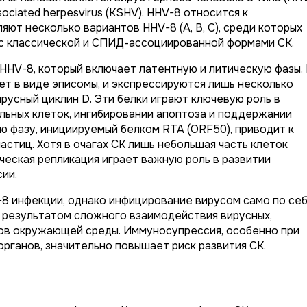
sociated herpesvirus (KSHV). HHV-8 относится к
ют несколько вариантов HHV-8 (A, B, C), среди которых
 с классической и СПИД-ассоциированной формами СК.
HHV-8, который включает латентную и литическую фазы.
т в виде эписомы, и экспрессируются лишь несколько
ирусный циклин D. Эти белки играют ключевую роль в
ьных клеток, ингибировании апоптоза и поддержании
ю фазу, инициируемый белком RTA (ORF50), приводит к
астиц. Хотя в очагах СК лишь небольшая часть клеток
ическая репликация играет важную роль в развитии
ии.
-8 инфекции, однако инфицирование вирусом само по се
я результатом сложного взаимодействия вирусных,
ров окружающей среды. Иммуносупрессия, особенно при
рганов, значительно повышает риск развития СК.