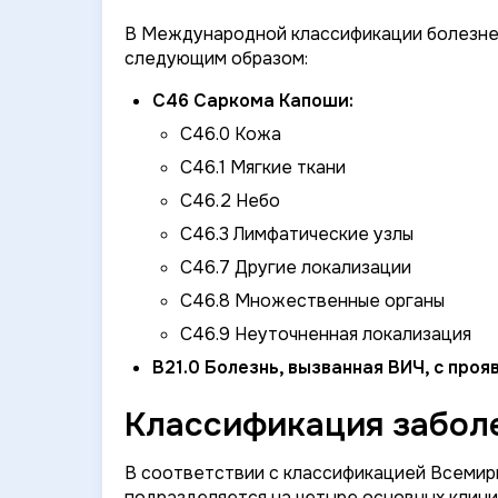
В Международной классификации болезней
следующим образом:
C46 Саркома Капоши:
C46.0 Кожа
C46.1 Мягкие ткани
C46.2 Небо
C46.3 Лимфатические узлы
C46.7 Другие локализации
C46.8 Множественные органы
C46.9 Неуточненная локализация
B21.0 Болезнь, вызванная ВИЧ, с пр
Классификация забол
В соответствии с классификацией Всемир
подразделяется на четыре основных клин