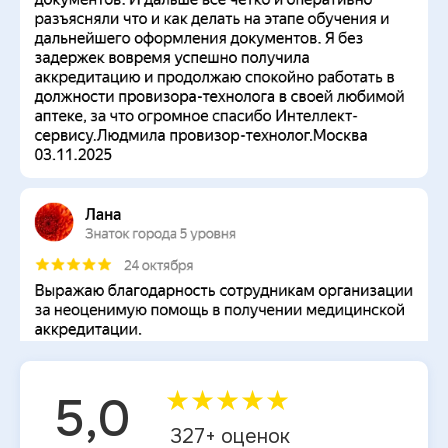
★
★
★
★
★
5,0
327
+ оценок