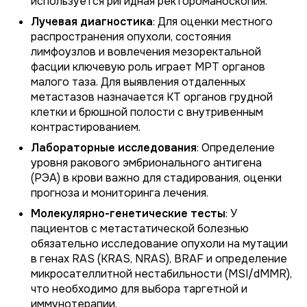
используется ригидная ректороманоскопия.
Лучевая диагностика
: Для оценки местного
распространения опухоли, состояния
лимфоузлов и вовлечения мезоректальной
фасции ключевую роль играет МРТ органов
малого таза. Для выявления отдаленных
метастазов назначается КТ органов грудной
клетки и брюшной полости с внутривенным
контрастированием.
Лабораторные исследования
: Определение
уровня ракового эмбрионального антигена
(РЭА) в крови важно для стадирования, оценки
прогноза и мониторинга лечения.
Молекулярно-генетические тесты
: У
пациентов с метастатической болезнью
обязательно исследование опухоли на мутации
в генах
RAS
(KRAS, NRAS),
BRAF
и определение
микросателлитной нестабильности (MSI/dMMR),
что необходимо для выбора таргетной и
иммунотерапии.