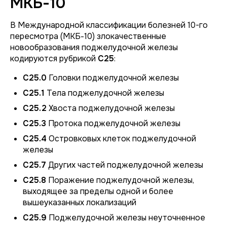
МКБ-10
В Международной классификации болезней 10-го
пересмотра (МКБ-10) злокачественные
новообразования поджелудочной железы
кодируются рубрикой
C25
:
C25.0
Головки поджелудочной железы
C25.1
Тела поджелудочной железы
C25.2
Хвоста поджелудочной железы
C25.3
Протока поджелудочной железы
C25.4
Островковых клеток поджелудочной
железы
C25.7
Других частей поджелудочной железы
C25.8
Поражение поджелудочной железы,
выходящее за пределы одной и более
вышеуказанных локализаций
C25.9
Поджелудочной железы неуточненное