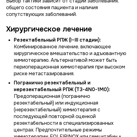
Выбор тактики зависит от стадии заболевания,
общего состояния пациента и наличия
сопутствующих заболеваний.
Хирургическое лечение
Резектабельный РПЖ (I–III стадии):
Комбинированное лечение, включающее
хирургическое вмешательство и адъювантную
химиотерапию. Альтернативой может быть
периоперационная химиотерапия при высоком
риске метастазирования.
Погранично резектабельный и
нерезектабельный РПЖ (T3-4N0-1M0):
Предоперационная (погранично
резектабельный) или индукционная
(нерезектабельный) химиотерапия с
последующей повторной оценкой
резектабельности в специализированных
центрах. Предпочтительные режимы
химиотерапии: FOLFIRINOX или гемцитабин +