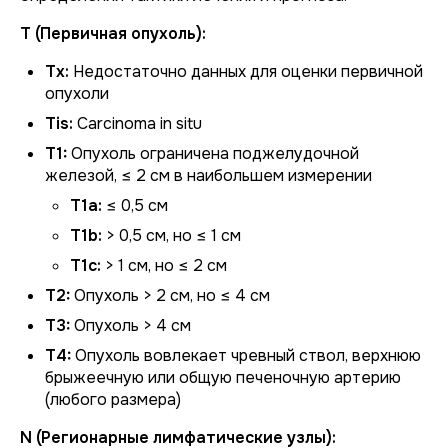
T (Первичная опухоль):
Tx:
Недостаточно данных для оценки первичной
опухоли
Tis:
Carcinoma in situ
T1:
Опухоль ограничена поджелудочной
железой, ≤ 2 см в наибольшем измерении
T1a:
≤ 0,5 см
T1b:
> 0,5 см, но ≤ 1 см
T1c:
> 1 см, но ≤ 2 см
T2:
Опухоль > 2 см, но ≤ 4 см
T3:
Опухоль > 4 см
T4:
Опухоль вовлекает чревный ствол, верхнюю
брыжеечную или общую печеночную артерию
(любого размера)
N (Регионарные лимфатические узлы):