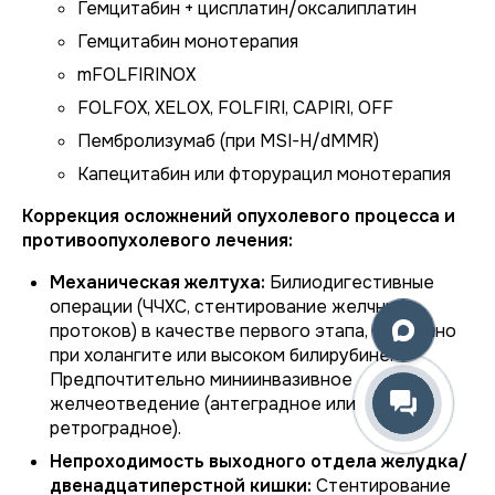
Гемцитабин + цисплатин/оксалиплатин
Гемцитабин монотерапия
mFOLFIRINOX
FOLFOX, XELOX, FOLFIRI, CAPIRI, OFF
Пембролизумаб (при MSI-H/dMMR)
Капецитабин или фторурацил монотерапия
Коррекция осложнений опухолевого процесса и
противоопухолевого лечения:
Механическая желтуха:
Билиодигестивные
операции (ЧЧХС, стентирование желчных
протоков) в качестве первого этапа, особенно
при холангите или высоком билирубине.
Предпочтительно миниинвазивное
желчеотведение (антеградное или
ретроградное).
Непроходимость выходного отдела желудка/
двенадцатиперстной кишки:
Стентирование