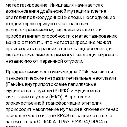
метастазирование. Инициация начинается с
возникновения драйверной мутации в клетке
эпителия поджелудочной железы. Последующие
стадии характеризуются клональным
распространением мутировавших клеток и
приобретением способности к метастазированию.
Важно отметить, что метастазирование может
происходить на ранних этапах канцерогенеза, и
метастатические клетки могут эволюционировать
независимо от первичной опухоли.
Предраковыми состояниями для РПЖ считаются
панкреатические интраэпителиальные неоплазии
(ПанИн), внутрипротоковые папиллярные
муцинозные опухоли (ВПМО) и муцинозные
кистозные опухоли (МКО). В процессе
злокачественной трансформации эпителия
происходит накопление мутаций в ключевых генах,
наиболее часто в гене KRAS на ранних этапах, а
затем в генах CDKN2A, TP53, SMAD4/DPC4 и