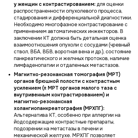
у женщин с контрастированием:
для оценки
распространенности опухолевого процесса,
стадирования и дифференциальной диагностики.
Необходимо многофазное контрастирование с
применением автоматических инжекторов. В
заключении КТ должна быть детальная оценка
взаимоотношения опухоли с сосудами (чревный
ствол, ВБА, ВБВ, воротная вена и др.), состояние
панкреатического и желчных протоков, наличие
лимфаденопатии и отдаленных метастазов.
Магнитно-резонансная томография (МРТ)
органов брюшной полости с контрастным
усилением (± МРТ органов малого таза с
внутривенным контрастированием) и
магнитно-резонансная
холангиопанкреатография (МРХПГ):
Альтернатива КТ, особенно при аллергии на
йодсодержащие контрастные препараты,
подозрении на метастазы в печени и
механической желтухе. МРХПГ позволяет