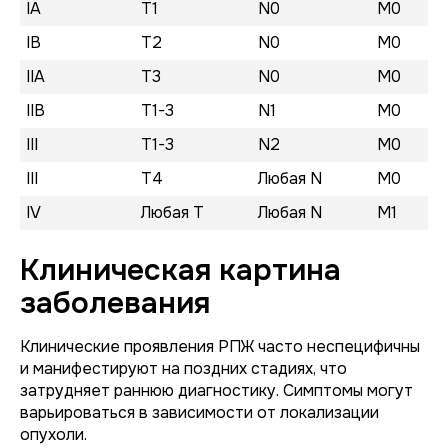
IA
T1
N0
M0
IB
T2
N0
M0
IIA
T3
N0
M0
IIB
T1-3
N1
M0
III
T1-3
N2
M0
III
T4
Любая N
M0
IV
Любая T
Любая N
M1
Клиническая картина
заболевания
Клинические проявления РПЖ часто неспецифичны
и манифестируют на поздних стадиях, что
затрудняет раннюю диагностику. Симптомы могут
варьироваться в зависимости от локализации
опухоли.