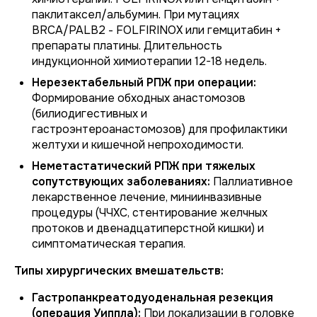
паклитаксел/альбумин. При мутациях
BRCA/PALB2 - FOLFIRINOX или гемцитабин +
препараты платины. Длительность
индукционной химиотерапии 12-18 недель.
Нерезектабельный РПЖ при операции:
Формирование обходных анастомозов
(билиодигестивных и
гастроэнтероанастомозов) для профилактики
желтухи и кишечной непроходимости.
Неметастатический РПЖ при тяжелых
сопутствующих заболеваниях:
Паллиативное
лекарственное лечение, миниинвазивные
процедуры (ЧЧХС, стентирование желчных
протоков и двенадцатиперстной кишки) и
симптоматическая терапия.
Типы хирургических вмешательств:
Гастропанкреатодуоденальная резекция
(операция Уиппла):
При локализации в головке