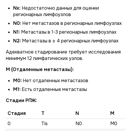
Nx:
Недостаточно данных для оценки
регионарных лимфоузлов
N0:
Нет метастазов в регионарных лимфоузлах
N1:
Метастазы в 1-3 регионарных лимфоузлах
N2:
Метастазы в ≥ 4 регионарных лимфоузлах
Адекватное стадирование требует исследования
минимум 12 лимфатических узлов.
M (Отдаленные метастазы):
M0:
Нет отдаленных метастазов
M1:
Есть отдаленные метастазы
Стадии РПЖ:
Стадия
T
N
M
0
Tis
N0
M0