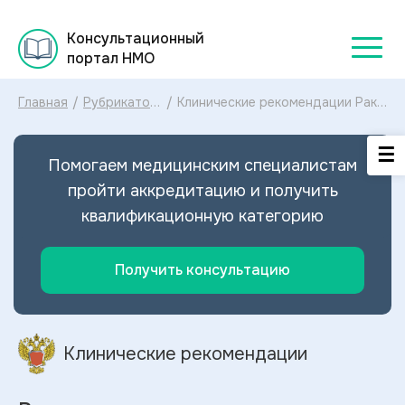
Консультационный
портал НМО
Главная
/
Рубрикатор
/
Клинические рекомендации Рак
клинических
носоглотки у взрослых МКБ-10:
рекомендаций
диагностика и лечение Рака
2025
носоглотки у взрослых 2024
Помогаем медицинским специалистам
пройти аккредитацию и получить
квалификационную категорию
Получить консультацию
Клинические рекомендации