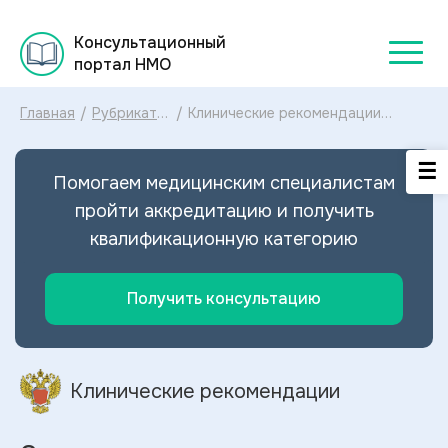
Консультационный
портал НМО
Главная
/
Рубрикатор
/
Клинические рекомендации
клинических
Синдром зависимости от
рекомендаций
алкоголя МКБ-10: диагностика и
2025
лечение Синдрома зависимости
Помогаем медицинским специалистам
от алкоголя 2024
пройти аккредитацию и получить
квалификационную категорию
Получить консультацию
Клинические рекомендации