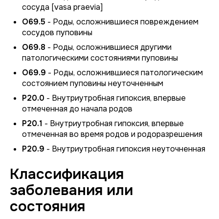
сосуда [vasa praevia]
O69.5
- Роды, осложнившиеся повреждением
сосудов пуповины
O69.8
- Роды, осложнившиеся другими
патологическими состояниями пуповины
O69.9
- Роды, осложнившиеся патологическим
состоянием пуповины неуточненным
P20.0
- Внутриутробная гипоксия, впервые
отмеченная до начала родов
P20.1
- Внутриутробная гипоксия, впервые
отмеченная во время родов и родоразрешения
P20.9
- Внутриутробная гипоксия неуточненная
Классификация
заболевания или
состояния