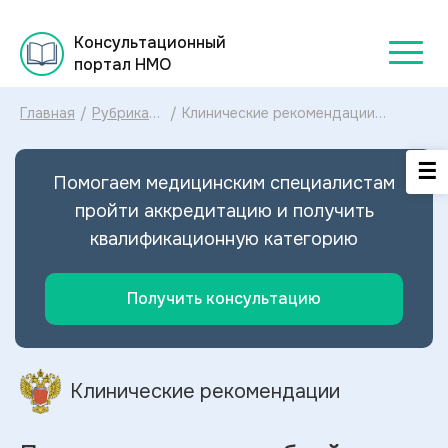
Консультационный
портал НМО
Главная
/
Рубрикатор
/
Клинические рекомендации
клинических
Признаки внутриутробной
рекомендаций
гипоксии плода МКБ-10:
2025
диагностика и лечение Признаков
Помогаем медицинским специалистам
внутриутробной гипоксии плода
2023
пройти аккредитацию и получить
квалификационную категорию
Получить консультацию
Клинические рекомендации