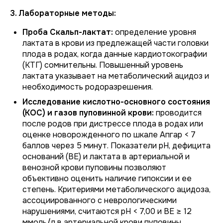
3. Лабораторные методы:
Проба Скальп-лактат:
определение уровня
лактата в крови из предлежащей части головки
плода в родах, когда данные кардиотокографии
(КТГ) сомнительны. Повышенный уровень
лактата указывает на метаболический ацидоз и
необходимость родоразрешения.
Исследование кислотно-основного состояния
(КОС) и газов пуповинной крови:
проводится
после родов при дистрессе плода в родах или
оценке новорожденного по шкале Апгар < 7
баллов через 5 минут. Показатели рН, дефицита
оснований (BE) и лактата в артериальной и
венозной крови пуповины позволяют
объективно оценить наличие гипоксии и ее
степень. Критериями метаболического ацидоза,
ассоциированного с неврологическими
нарушениями, считаются pH < 7,00 и BE ≥ 12
ммоль/л в артериальной крови пуповины.