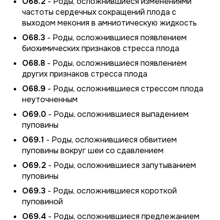
O68.2
- Роды, осложнившиеся изменениями
частоты сердечных сокращений плода с
выходом мекония в амниотическую жидкость
O68.3
- Роды, осложнившиеся появлением
биохимических признаков стресса плода
O68.8
- Роды, осложнившиеся появлением
других признаков стресса плода
O68.9
- Роды, осложнившиеся стрессом плода
неуточненным
O69.0
- Роды, осложнившиеся выпадением
пуповины
O69.1
- Роды, осложнившиеся обвитием
пуповины вокруг шеи со сдавлением
O69.2
- Роды, осложнившиеся запутыванием
пуповины
O69.3
- Роды, осложнившиеся короткой
пуповиной
O69.4
- Роды, осложнившиеся предлежанием