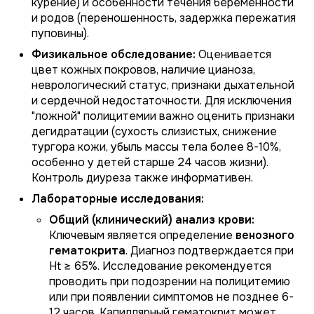
курение) и особенности течения беременности
и родов (переношенность, задержка пережатия
пуповины).
Физикальное обследование:
Оценивается
цвет кожных покровов, наличие цианоза,
неврологический статус, признаки дыхательной
и сердечной недостаточности. Для исключения
"ложной" полицитемии важно оценить признаки
дегидратации (сухость слизистых, снижение
тургора кожи, убыль массы тела более 8-10%,
особенно у детей старше 24 часов жизни).
Контроль диуреза также информативен.
Лабораторные исследования:
Общий (клинический) анализ крови:
Ключевым является определение
венозного
гематокрита
. Диагноз подтверждается при
Ht ≥ 65%. Исследование рекомендуется
проводить при подозрении на полицитемию
или при появлении симптомов не позднее 6-
12 часов. Капиллярный гематокрит может