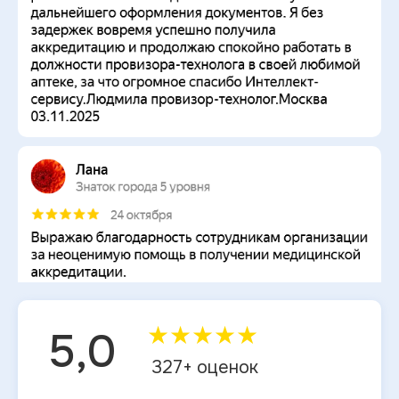
★
★
★
★
★
5,0
327
+ оценок