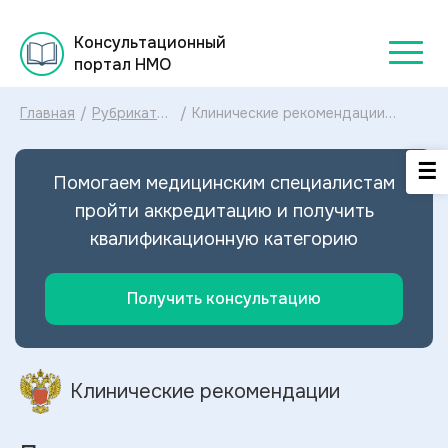
Консультационный
портал НМО
Главная
/
Рубрикатор
/
Клинические рекомендации
клинических
Полицитемия новорожденного
рекомендаций
МКБ-10: диагностика и лечение
2025
Полицитемии новорожденного
Помогаем медицинским специалистам
2025
пройти аккредитацию и получить
квалификационную категорию
Получить консультацию
Клинические рекомендации