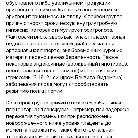
обусловлено либо увеличением продукции
эритроцитов, либо избыточным поступлением
эритроцитарной массы к плоду. К первой группе
причин относят хроническую внутриутробную
гипоксию, которая стимулирует эритропоэз.
Факторами риска здесь выступают плацентарная
недостаточность, сахарный диабет у матери,
артериальная гипертензия беременных, курение
матери и переношенная беременность. Также
некоторые эндокринные (врожденный гипотиреоз,
неонатальный тиреотоксикоз) и генетические
(трисомии 13, 18, 21, синдром Беквита-Видемана)
заболевания плода могут способствовать
развитию полицитемии.
Ко второй группе причин относится избыточная
плацентарная трансфузия, например, при задержке
пережатия пуповины или при расположении
новорожденного ниже уровня плаценты до
момента пережатия. Также фето-фетальная
трансфузия у монозиготных двоен является