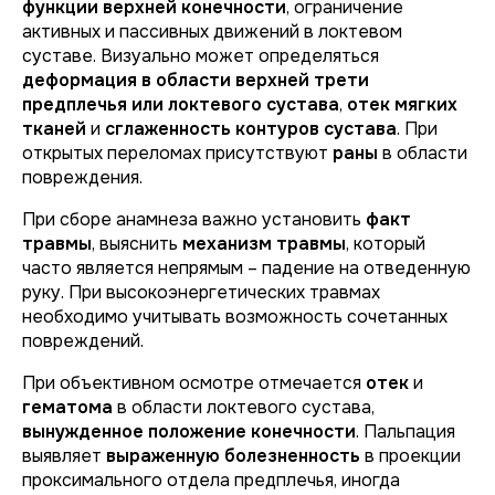
функции верхней конечности
, ограничение
активных и пассивных движений в локтевом
суставе. Визуально может определяться
деформация в области верхней трети
предплечья или локтевого сустава
,
отек мягких
тканей
и
сглаженность контуров сустава
. При
открытых переломах присутствуют
раны
в области
повреждения.
При сборе анамнеза важно установить
факт
травмы
, выяснить
механизм травмы
, который
часто является непрямым – падение на отведенную
руку. При высокоэнергетических травмах
необходимо учитывать возможность сочетанных
повреждений.
При объективном осмотре отмечается
отек
и
гематома
в области локтевого сустава,
вынужденное положение конечности
. Пальпация
выявляет
выраженную болезненность
в проекции
проксимального отдела предплечья, иногда