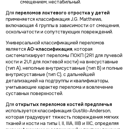
смещением, нестабильный.
Для
переломов локтевого отростка у детей
применяется классификация J.G. Matthews,
включающая 4 группы в зависимости от смещения,
оскольчатости и сопутствующих повреждений.
Универсальной классификацией переломов
является
AO-классификация
, которая
систематизирует переломы ПОКП (2R1 для лучевой
кости и 2U1 для локтевой кости) на внесуставные
(тип А), неполные внутрисуставные (тип В) и полные
внутрисуставные (тип С), с дальнейшей
детализацией на подгруппы и квалификаторы,
учитывающие характер перелома и вовлечение
суставных поверхностей.
Для
открытых переломов костей предплечья
используется классификация Gustilo-Anderson,
которая градуирует тяжесть повреждения мягких
тканей и кости на типы I, II, IIIA, IIIB и IIIC, определяя