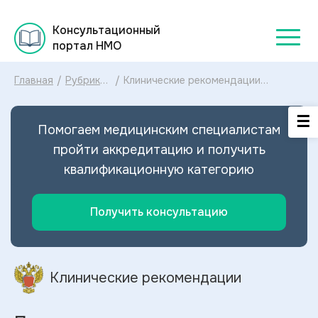
Консультационный
портал НМО
Главная
/
Рубрикатор
/
Клинические рекомендации
клинических
Переломы проксимального отдела
рекомендаций
костей предплечья МКБ-10:
2025
диагностика и лечение Переломов
Помогаем медицинским специалистам
проксимального отдела костей
предплечья 2024
пройти аккредитацию и получить
квалификационную категорию
Получить консультацию
Клинические рекомендации