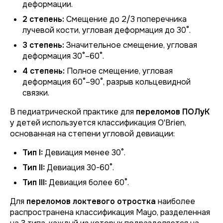
деформации.
2 степень:
Смещение до 2/3 поперечника
лучевой кости, угловая деформация до 30°.
3 степень:
Значительное смещение, угловая
деформация 30°–60°.
4 степень:
Полное смещение, угловая
деформация 60°–90°, разрыв кольцевидной
связки.
В педиатрической практике для
переломов ПОЛуК
у детей используется классификация O'Brien,
основанная на степени угловой девиации:
Тип I:
Девиация менее 30°.
Тип II:
Девиация 30-60°.
Тип III:
Девиация более 60°.
Для
переломов локтевого отростка
наиболее
распространена классификация Mayo, разделенная