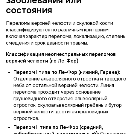
заболевания или
состояния
Переломы верхней челюсти и скуловой кости
классифицируются по различным критериям,
включая характер перелома, локализацию, степень
смещения и срок давности травмы.
Классификация неогнестрельных переломов
верхней челюсти (по Ле-Фор):
Перелом I типа по Ле-Фор (нижний, Герена):
Отделение альвеолярного отростка и твердого
неба от остальной верхней челюсти. Линия
перелома проходит через основание
грушевидного отверстия, альвеолярный
отросток, скулоальвеолярный гребень и бугор
верхней челюсти, достигая крыловидных
отростков.
Перелом II типа по Ле-Фор (средний,
суборбитальный, пирамидальный):
Отделение