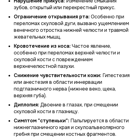
Нарушение прикуса:
Изменение смыкания
зубов, открытый или перекрестный прикус.
Ограничение открывания рта:
Особенно при
переломах скуловой дуги, вызвано ущемлением
венечного отростка нижней челюсти и травмой
жевательных мышц.
Кровотечение из носа:
Частое явление,
особенно при переломах верхней челюсти и
скуловой кости с повреждением
верхнечелюстной пазухи.
Снижение чувствительности кожи:
Гипестезия
или анестезия в области иннервации
подглазничного нерва (нижнее веко, щека,
верхняя губа).
Диплопия:
Двоение в глазах, при смещении
скуловой кости в глазницу.
Симптом "ступеньки":
Пальпируется в области
нижнеглазничного края и скулоальвеолярного
гребня при смещении костных фрагментов.