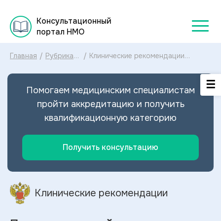
Консультационный
портал НМО
Главная
/
Рубрикатор
/
Клинические рекомендации
клинических
Перелом верхней челюсти и
рекомендаций
скуловой кости МКБ-10:
2025
диагностика и лечение Перелома
Помогаем медицинским специалистам
верхней челюсти и скуловой кости
2024
пройти аккредитацию и получить
квалификационную категорию
Получить консультацию
Клинические рекомендации