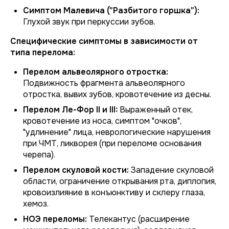
Симптом Малевича ("Разбитого горшка"):
Глухой звук при перкуссии зубов.
Специфические симптомы в зависимости от
типа перелома:
Перелом альвеолярного отростка:
Подвижность фрагмента альвеолярного
отростка, вывих зубов, кровотечение из десны.
Перелом Ле-Фор II и III:
Выраженный отек,
кровотечение из носа, симптом "очков",
"удлинение" лица, неврологические нарушения
при ЧМТ, ликворея (при переломе основания
черепа).
Перелом скуловой кости:
Западение скуловой
области, ограничение открывания рта, диплопия,
кровоизлияние в конъюнктиву и склеру глаза,
хемоз.
НОЭ переломы:
Телекантус (расширение