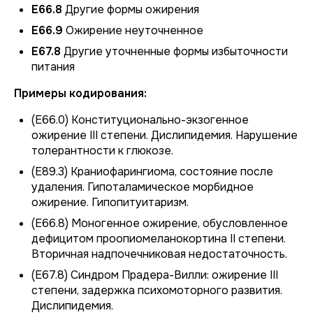
E66.8
Другие формы ожирения
E66.9
Ожирение неуточненное
E67.8
Другие уточненные формы избыточности
питания
Примеры кодирования:
(Е66.0) Конституционально-экзогенное
ожирение III степени. Дислипидемия. Нарушение
толерантности к глюкозе.
(Е89.3) Краниофарингиома, состояние после
удаления. Гипоталамическое морбидное
ожирение. Гипопитуитаризм.
(Е66.8) Моногенное ожирение, обусловленное
дефицитом проопиомеланокортина II степени.
Вторичная надпочечниковая недостаточность.
(Е67.8) Синдром Прадера-Вилли: ожирение III
степени, задержка психомоторного развития.
Дислипидемия.