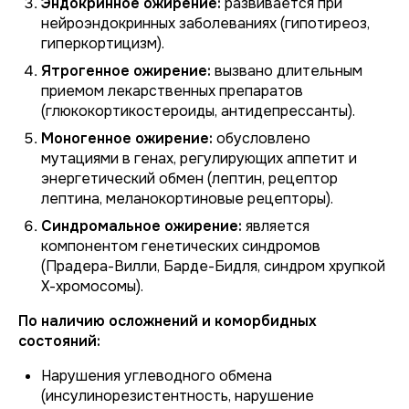
Эндокринное ожирение:
развивается при
нейроэндокринных заболеваниях (гипотиреоз,
гиперкортицизм).
Ятрогенное ожирение:
вызвано длительным
приемом лекарственных препаратов
(глюкокортикостероиды, антидепрессанты).
Моногенное ожирение:
обусловлено
мутациями в генах, регулирующих аппетит и
энергетический обмен (лептин, рецептор
лептина, меланокортиновые рецепторы).
Синдромальное ожирение:
является
компонентом генетических синдромов
(Прадера-Вилли, Барде-Бидля, синдром хрупкой
Х-хромосомы).
По наличию осложнений и коморбидных
состояний:
Нарушения углеводного обмена
(инсулинорезистентность, нарушение