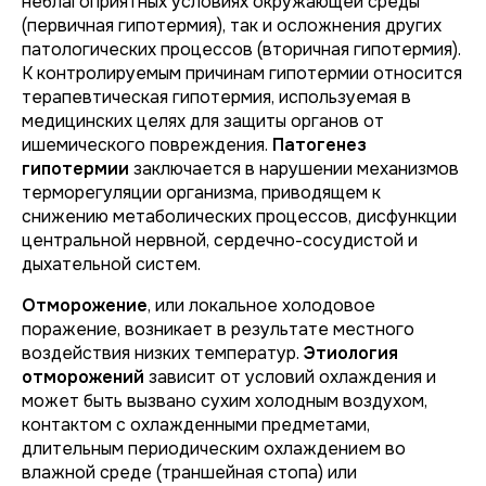
неблагоприятных условиях окружающей среды
(первичная гипотермия), так и осложнения других
патологических процессов (вторичная гипотермия).
К контролируемым причинам гипотермии относится
терапевтическая гипотермия, используемая в
медицинских целях для защиты органов от
ишемического повреждения.
Патогенез
гипотермии
заключается в нарушении механизмов
терморегуляции организма, приводящем к
снижению метаболических процессов, дисфункции
центральной нервной, сердечно-сосудистой и
дыхательной систем.
Отморожение
, или локальное холодовое
поражение, возникает в результате местного
воздействия низких температур.
Этиология
отморожений
зависит от условий охлаждения и
может быть вызвано сухим холодным воздухом,
контактом с охлажденными предметами,
длительным периодическим охлаждением во
влажной среде (траншейная стопа) или