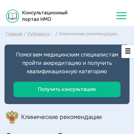
Консультационный
портал НМО
Главная
/
Рубрикатор
/
Клинические рекомендации
клинических
Отморожение Гипотермия
рекомендаций
МКБ-10: диагностика и лечение
2025
Отморожения Гипотермии 2024
Помогаем медицинским специалистам
пройти аккредитацию и получить
квалификационную категорию
Получить консультацию
Клинические рекомендации