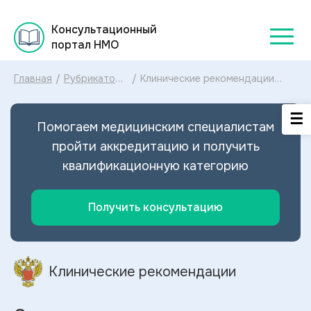
Консультационный
портал НМО
Главная
/
Рубрикатор
/
Клинические рекомендации
клинических
Открытая рана голени МКБ-10:
рекомендаций
диагностика и лечение
2025
Открытой раны голени 2024
Помогаем медицинским специалистам
пройти аккредитацию и получить
квалификационную категорию
Получить консультацию
Клинические рекомендации