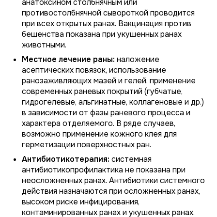
анатоксином столбнячным или
противостолбнячной сывороткой проводится
при всех открытых ранах. Вакцинация против
бешенства показана при укушенных ранах
животными.
Местное лечение раны:
наложение
асептических повязок, использование
ранозаживляющих мазей и гелей, применение
современных раневых покрытий (губчатые,
гидрогелевые, альгинатные, коллагеновые и др.)
в зависимости от фазы раневого процесса и
характера отделяемого. В ряде случаев,
возможно применение кожного клея для
герметизации поверхностных ран.
Антибиотикотерапия:
системная
антибиотикопрофилактика не показана при
неосложненных ранах. Антибиотики системного
действия назначаются при осложненных ранах,
высоком риске инфицирования,
контаминированных ранах и укушенных ранах.