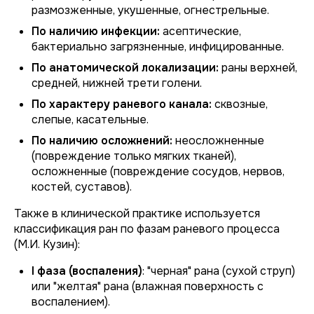
размозженные, укушенные, огнестрельные.
По наличию инфекции:
асептические,
бактериально загрязненные, инфицированные.
По анатомической локализации:
раны верхней,
средней, нижней трети голени.
По характеру раневого канала:
сквозные,
слепые, касательные.
По наличию осложнений:
неосложненные
(повреждение только мягких тканей),
осложненные (повреждение сосудов, нервов,
костей, суставов).
Также в клинической практике используется
классификация ран по фазам раневого процесса
(М.И. Кузин):
I фаза (воспаления)
: "черная" рана (сухой струп)
или "желтая" рана (влажная поверхность с
воспалением).