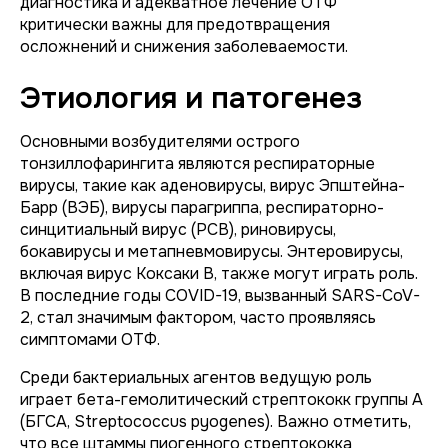
диагностика и адекватное лечение ОТФ
критически важны для предотвращения
осложнений и снижения заболеваемости.
Этиология и патогенез
Основными возбудителями острого
тонзиллофарингита являются респираторные
вирусы, такие как аденовирусы, вирус Эпштейна-
Барр (ВЭБ), вирусы парагриппа, респираторно-
синцитиальный вирус (РСВ), риновирусы,
бокавирусы и метапневмовирусы. Энтеровирусы,
включая вирус Коксаки В, также могут играть роль.
В последние годы COVID-19, вызванный SARS-CoV-
2, стал значимым фактором, часто проявляясь
симптомами ОТФ.
Среди бактериальных агентов ведущую роль
играет бета-гемолитический стрептококк группы А
(БГСА, Streptococcus pyogenes). Важно отметить,
что все штаммы пиогенного стрептококка