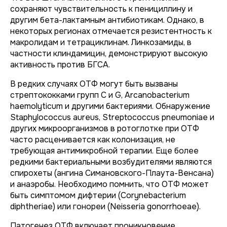
сохраняют чувствительность к пенициллину и
другим бета-лактамным антибиотикам. Однако, в
некоторых регионах отмечается резистентность к
макролидам и тетрациклинам. Линкозамиды, в
частности клиндамицин, демонстрируют высокую
активность против БГСА.
В редких случаях ОТФ могут быть вызваны
стрептококками групп C и G, Arcanobacterium
haemolyticum и другими бактериями. Обнаружение
Staphylococcus aureus, Streptococcus pneumoniae и
других микроорганизмов в ротоглотке при ОТФ
часто расценивается как колонизация, не
требующая антимикробной терапии. Еще более
редкими бактериальными возбудителями являются
спирохеты (ангина Симановского-Плаута-Венсана)
и анаэробы. Необходимо помнить, что ОТФ может
быть симптомом дифтерии (Corynebacterium
diphtheriae) или гонореи (Neisseria gonorrhoeae).
Патогенез ОТФ включает проникновение