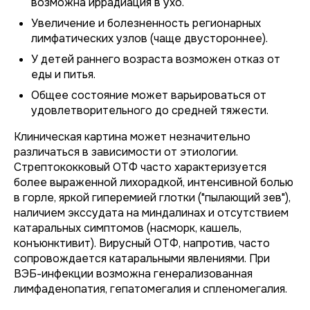
возможна иррадиация в ухо.
Увеличение и болезненность регионарных
лимфатических узлов (чаще двустороннее).
У детей раннего возраста возможен отказ от
еды и питья.
Общее состояние может варьироваться от
удовлетворительного до средней тяжести.
Клиническая картина может незначительно
различаться в зависимости от этиологии.
Стрептококковый ОТФ часто характеризуется
более выраженной лихорадкой, интенсивной болью
в горле, яркой гиперемией глотки ("пылающий зев"),
наличием экссудата на миндалинах и отсутствием
катаральных симптомов (насморк, кашель,
конъюнктивит). Вирусный ОТФ, напротив, часто
сопровождается катаральными явлениями. При
ВЭБ-инфекции возможна генерализованная
лимфаденопатия, гепатомегалия и спленомегалия.