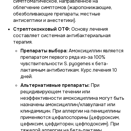
симптоматическое, направленное на
облегчение симптомов (жаропонижающие,
обезболивающие препараты, местные
антисептики и анестетики).
Стрептококковый ОТФ:
Основу лечения
составляет системная антибактериальная
терапия.
Препараты выбора:
Амоксициллин является
препаратом первого ряда из-за 100%
чувствительности S. pyogenes к бета-
лактамным антибиотикам. Курс лечения 10
дней.
Альтернативные препараты:
При
рецидивирующем течении или
неэффективности амоксициллина могут быть
назначены амоксициллин/клавуланат или
клиндамицин. При аллергии на пенициллины
применяются цефалоспорины (цефуроксим,
цефиксим, цефдиторен, цефподоксим). При
тяжелой аллергии на бета-лактамы