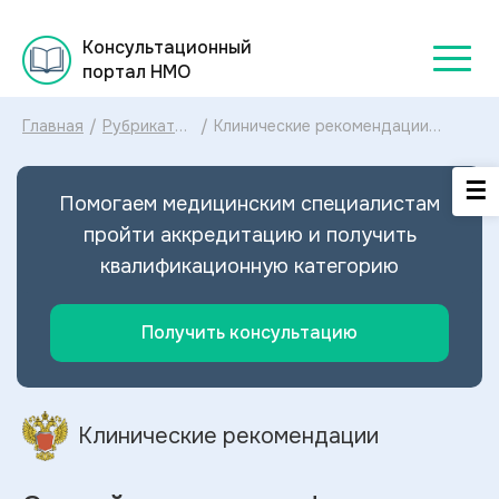
Консультационный
портал НМО
Главная
/
Рубрикатор
/
Клинические рекомендации
клинических
Острый тонзиллит и фарингит
рекомендаций
МКБ-10: диагностика и лечение
2025
Острого тонзиллита и фарингита
Помогаем медицинским специалистам
2024
пройти аккредитацию и получить
квалификационную категорию
Получить консультацию
Клинические рекомендации