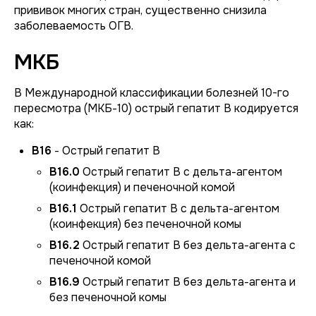
прививок многих стран, существенно снизила
заболеваемость ОГВ.
МКБ
В Международной классификации болезней 10-го
пересмотра (МКБ-10) острый гепатит B кодируется
как:
B16
- Острый гепатит B
B16.0
Острый гепатит B с дельта-агентом
(коинфекция) и печеночной комой
B16.1
Острый гепатит B с дельта-агентом
(коинфекция) без печеночной комы
B16.2
Острый гепатит B без дельта-агента с
печеночной комой
B16.9
Острый гепатит B без дельта-агента и
без печеночной комы