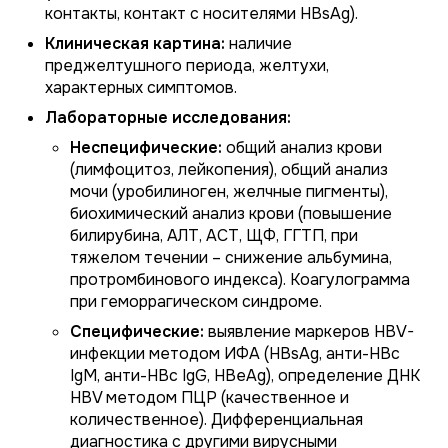
контакты, контакт с носителями HBsAg).
Клиническая картина:
наличие
преджелтушного периода, желтухи,
характерных симптомов.
Лабораторные исследования:
Неспецифические:
общий анализ крови
(лимфоцитоз, лейкопения), общий анализ
мочи (уробилиноген, желчные пигменты),
биохимический анализ крови (повышение
билирубина, АЛТ, АСТ, ЩФ, ГГТП, при
тяжелом течении – снижение альбумина,
протромбинового индекса). Коагулограмма
при геморрагическом синдроме.
Специфические:
выявление маркеров HBV-
инфекции методом ИФА (HBsAg, анти-HBc
IgM, анти-HBc IgG, HBeAg), определение ДНК
HBV методом ПЦР (качественное и
количественное). Дифференциальная
диагностика с другими вирусными