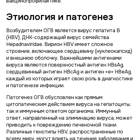
вакцинопрофилактике.
Этиология и патогенез
Возбудителем ОГВ является вирус гепатита B
(HBV), ДНК-содержащий вирус семейства
Hepadnaviridae. Вирион HBV имеет сложное
строение, включающее сердцевину (нуклеокапсид)
и внешнюю оболочку. Важнейшими антигенами
вируса являются поверхностный антиген HBsAg,
сердцевинный антиген HBcAg и антиген «е» HBeAg,
каждый из которых играет свою роль в диагностике
и патогенезе инфекции.
Патогенез ОГВ обусловлен как прямым
цитопатическим действием вируса на гепатоциты,
так и иммунным ответом организма. Иммунный
ответ, направленный на элиминацию вируса, может
приводить к повреждению печеночной ткани.
Различные генотипы HBV, распространенные по
всему миру, могут влиять на течение заболевания и