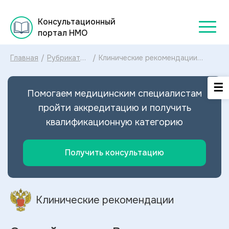
Консультационный
портал НМО
Главная
/
Рубрикатор
/
Клинические рекомендации
клинических
Острый гепатит В у взрослых
рекомендаций
МКБ-10: диагностика и лечение
2025
Острого гепатита В у взрослых
Помогаем медицинским специалистам
2024
пройти аккредитацию и получить
квалификационную категорию
Получить консультацию
Клинические рекомендации