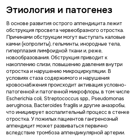
Этиология и патогенез
В основе развития острого аппендицита лежит
обструкция просвета червеобразного отростка.
Причинами обструкции могут выступать каловые
камни (копролиты), гельминты, инородные тела,
гиперплазия лимфоидной ткани и, реже,
новообразования. Обструкция приводит к
накоплению слизи, повышению давления внутри
отростка и нарушению микроциркуляции. В
условиях стаза содержимого и нарушения
кровоснабжения происходит активация условно-
патогенной и патогенной микрофлоры, в том числе
Escherichia coli
,
Streptococcus spp.
,
Pseudomonas
aeruginosa
,
Bacteroides fragilis
и другие анаэробы,
что инициирует воспалительный процесс в стенке
отростка. У пожилых пациентов гангренозный
аппендицит может развиваться первично
вследствие тромбоза аппендикулярной артерии.