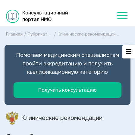
Консультационный
портал НМО
Главная
/
Рубрикатор
/
Клинические рекомендации
клинических
Острый аппендицит у взрослых
рекомендаций
МКБ-10: диагностика и лечение
2025
Острого аппендицита у взрослых
Помогаем медицинским специалистам
2023
пройти аккредитацию и получить
квалификационную категорию
Получить консультацию
Клинические рекомендации