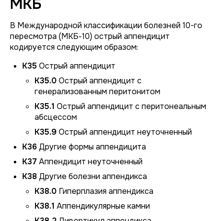
МКБ
В Международной классификации болезней 10-го
пересмотра (МКБ-10) острый аппендицит
кодируется следующим образом:
K35
Острый аппендицит
K35.0
Острый аппендицит с
генерализованным перитонитом
K35.1
Острый аппендицит с перитонеальным
абсцессом
K35.9
Острый аппендицит неуточненный
K36
Другие формы аппендицита
K37
Аппендицит неуточненный
K38
Другие болезни аппендикса
K38.0
Гиперплазия аппендикса
K38.1
Аппендикулярные камни
K38.2
Дивертикул аппендикса