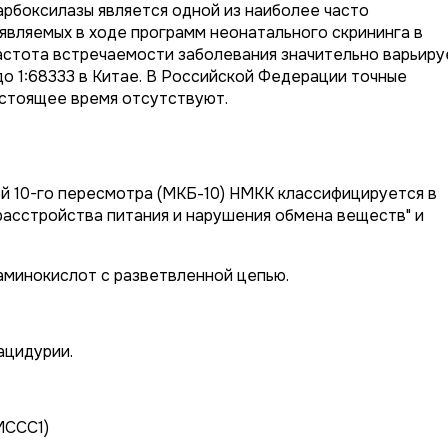
рбоксилазы является одной из наиболее часто
являемых в ходе программ неонатального скрининга в
астота встречаемости заболевания значительно варьиру
 до 1:68333 в Китае. В Российской Федерации точные
стоящее время отсутствуют.
 10-го пересмотра (МКБ-10) НМКК классифицируется в
 расстройства питания и нарушения обмена веществ" и
аминокислот с разветвленной цепью.
ацидурии.
MCCC1
)