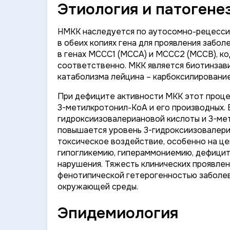
Этиология и патогене
НМКК наследуется по аутосомно-рецессив
в обеих копиях гена для проявления забо
в генах
MCCC1
(MCCA) и
MCCC2
(MCCB), ко
соответственно. МКК является биотинзав
катаболизма лейцина – карбоксилировани
При дефиците активности МКК этот проце
3-метилкротонил-КоА и его производных. 
гидроксиизовалериановой кислоты и 3-мет
повышается уровень 3-гидроксиизовалери
токсическое воздействие, особенно на це
гипогликемию, гипераммониемию, дефицит
нарушения. Тяжесть клинических проявлен
фенотипической гетерогенностью заболев
окружающей среды.
Эпидемиология