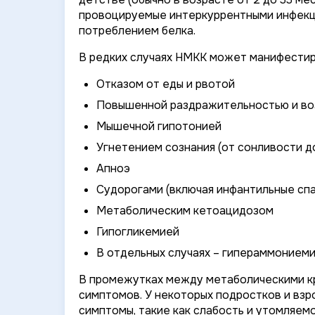
провоцируемые интеркуррентными инфекци
потреблением белка.
В редких случаях НМКК может манифести
Отказом от еды и рвотой
Повышенной раздражительностью и в
Мышечной гипотонией
Угнетением сознания (от сонливости д
Апноэ
Судорогами (включая инфантильные сп
Метаболическим кетоацидозом
Гипогликемией
В отдельных случаях – гипераммонием
В промежутках между метаболическими кри
симптомов. У некоторых подростков и вз
симптомы, такие как слабость и утомляемо