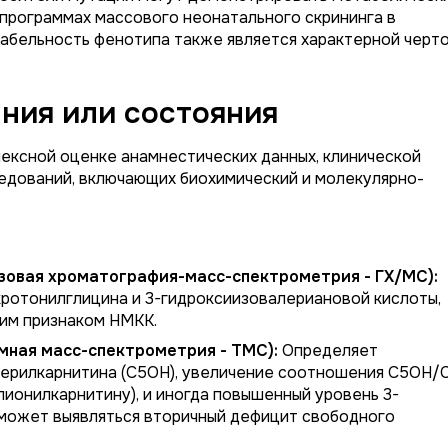
 программах массового неонатального скрининга в
иабельность фенотипа также является характерной черт
ния или состояния
ексной оценке анамнестических данных, клинической
ледований, включающих биохимический и молекулярно-
азовая хроматография-масс-спектрометрия - ГХ/МС):
ротонилглицина и 3-гидроксиизовалериановой кислоты,
ким признаком НМКК.
мная масс-спектрометрия - ТМС):
Определяет
ерилкарнитина (C5OH), увеличение соотношения C5OH/
пионилкарнитину), и иногда повышенный уровень 3-
 может выявляться вторичный дефицит свободного