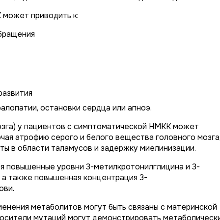
К может приводить к:
бращения
развития
алопатии, остановки сердца или апноэ.
зга) у пациентов с симптоматической НМКК может
чая атрофию серого и белого вещества головного мозга
ты в области таламусов и задержку миелинизации.
я повышенные уровни 3-метилкротонилглицина и 3-
 а также повышенная концентрация 3-
ови.
менения метаболитов могут быть связаны с материнской
носители мутаций могут демонстрировать метаболическ