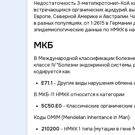
Недостаточность 3-метилкротонил-КоА ка
встречающихся органических ацидурий, вы
Европе, Северной Америке и Австралии. Ч
в разных популяциях, от 1:2615 в Германии
эпидемиологические данные по НМКК в на
МКБ
В Международной классификации болезней
классе IV "Болезни эндокринной системы,
кодируется как:
E71.1
- Другие виды нарушения обмена 
В МКБ-11 НМКК относится к категории:
5C50.E0
- Классические органические 
Коды OMIM (Mendelian Inheritance in Man):
210200
- НМКК 1 типа (мутации в гене