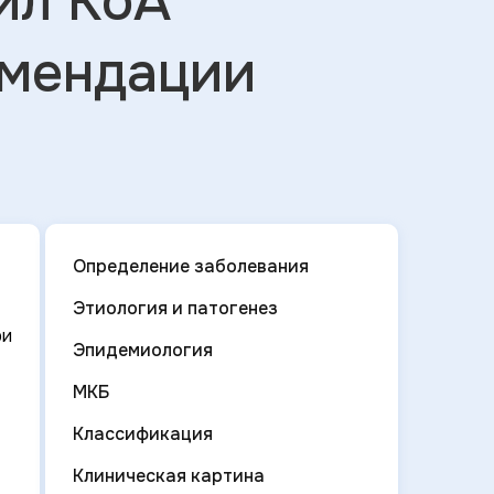
ил КоА
омендации
Определение заболевания
Этиология и патогенез
ри
Эпидемиология
МКБ
Классификация
Клиническая картина