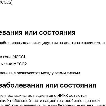
MCCC2
)
вания или состояния
рбоксилазы классифицируется на два типа в зависимост
в гене
MCCC1
.
 в гене
MCCC2
.
вания не различаются между этими типами.
заболевания или состояния
лен. Большинство пациентов с НМКК остаются
ни. У небольшой части пациентов, особенно в раннем
сяцев), могут развиваться
метаболические кризы
, часто