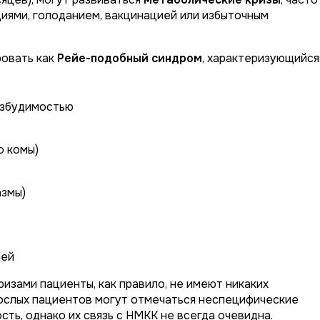
ями, голоданием, вакцинацией или избыточным
ровать как
Рейе-подобный синдром
, характеризующийся
озбудимостью
о комы)
азмы)
ией
зами пациенты, как правило, не имеют никаких
рослых пациентов могут отмечаться неспецифические
сть, однако их связь с НМКК не всегда очевидна.