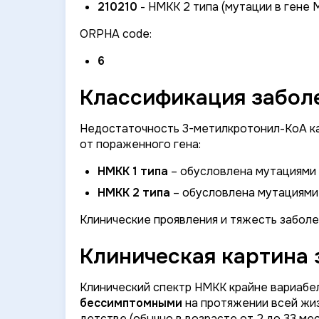
210210
- НМКК 2 типа (мутации в гене
ORPHA code:
6
Классификация заболе
Недостаточность 3-метилкротонил-КоА ка
от пораженного гена:
НМКК 1 типа
– обусловлена мутациями 
НМКК 2 типа
– обусловлена мутациями
Клинические проявления и тяжесть заболе
Клиническая картина 
Клинический спектр НМКК крайне вариабе
бессимптомными
на протяжении всей жиз
детстве (обычно в возрасте от 2 до 33 ме