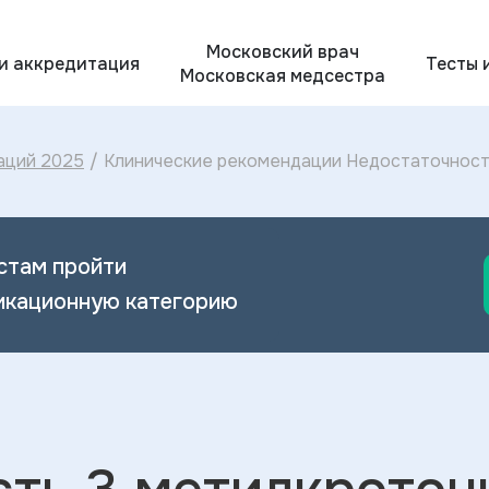
Московский врач
 и аккредитация
Тесты 
Московская медсестра
аций 2025
/
Клинические рекомендации Недостаточност
МКБ-10: диагностика и лечение Недостаточ
2024
стам пройти
икационную категорию