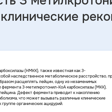
сть 3 метилкротон
 клинические рек
боксилазы (НМКК), также известная как 3-
собой наследственное метаболическое расстройство, п
бразом расщеплять лейцин, одну из незаменимых
 фермента 3-метилкротонил-КоА карбоксилазы (МКК),
лейцина. Дефект фермента приводит к накоплению
болизма, что может вызывать различные клинические
 группе органических ацидурий.