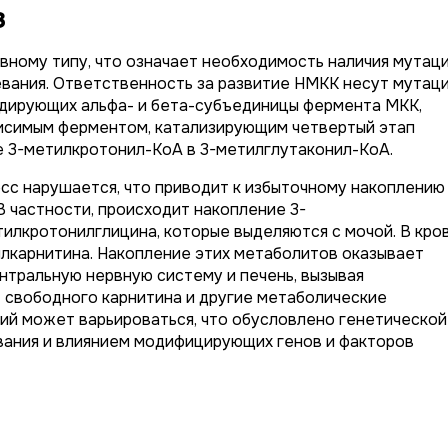
з
ному типу, что означает необходимость наличия мутац
левания. Ответственность за развитие НМКК несут мутац
дирующих альфа- и бета-субъединицы фермента МКК,
исимым ферментом, катализирующим четвертый этап
е 3-метилкротонил-КоА в 3-метилглутаконил-КоА.
сс нарушается, что приводит к избыточному накоплению
В частности, происходит накопление 3-
илкротонилглицина, которые выделяются с мочой. В кро
лкарнитина. Накопление этих метаболитов оказывает
нтральную нервную систему и печень, вызывая
 свободного карнитина и другие метаболические
ий может варьироваться, что обусловлено генетической
ания и влиянием модифицирующих генов и факторов