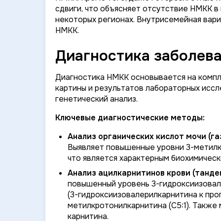
сдвиги, что объясняет отсутствие НМКК в
некоторых регионах. Внутрисемейная вар
НМКК.
Диагностика заболева
Диагностика НМКК основывается на компл
картины и результатов лабораторных исс
генетический анализ.
Ключевые диагностические методы:
Анализ органических кислот мочи (г
Выявляет повышенные уровни 3-метилк
что является характерным биохимичес
Анализ ацилкарнитинов крови (танде
повышенный уровень 3-гидроксиизовал
(3-гидроксиизовалерилкарнитина к про
метилкротонилкарнитина (C5:1). Также
карнитина.