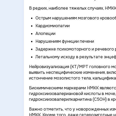
В редких, наиболее тяжелых случаях, НМК
Острым нарушениям мозгового кровоо
Кардиомиопатии
Алопеции
Нарушениям функции печени
Задержке психомоторного и речевого 
Летальному исходу в результате энцеф
Нейровизуализация (КТ/МРТ головного мо
выявить неспецифические изменения, вклю
истончение мозолистого тела, кальцифика
Биохимическими маркерами НМКК являютс
гидроксиизовалериановой кислоты в моче,
гидроксиизовалерилкарнитина (C5OH) в кр
Важно отметить, что у новорожденных из
НМКК. Кроме того, даже гетерозиготные 