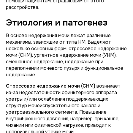
помощи пациентам, страдающим от этого
расстройства.
Этиология и патогенез
В основе недержания мочи лежат различные
механизмы, зависящие от типа НМ. Выделяют
несколько основных форм: стрессовое недержание
мочи (СНМ), ургентное недержание мочи (УНМ),
смешанное недержание, недержание при
переполнении мочевого пузыря и функциональное
недержание.
Стрессовое недержание мочи (СНМ)
возникает
из-за недостаточности сфинктерного аппарата
уретры и/или ослабления поддерживающих
структур мочеиспускательного канала и
уретровeзикального сегмента. Повышение
внутрибрюшного давления, например, при кашле,
чихании или физической нагрузке, приводит к
непроизвольной утечке мочи.