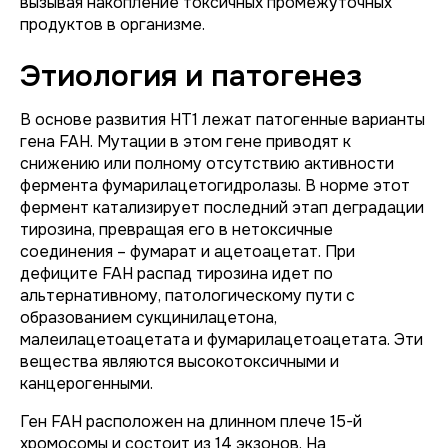
вызывая накопление токсичных промежуточных
продуктов в организме.
Этиология и патогенез
В основе развития НТ1 лежат патогенные варианты
гена FAH. Мутации в этом гене приводят к
снижению или полному отсутствию активности
фермента фумарилацетогидролазы. В норме этот
фермент катализирует последний этап деградации
тирозина, превращая его в нетоксичные
соединения – фумарат и ацетоацетат. При
дефиците FAH распад тирозина идет по
альтернативному, патологическому пути с
образованием сукцинилацетона,
малеилацетоацетата и фумарилацетоацетата. Эти
вещества являются высокотоксичными и
канцерогенными.
Ген FAH расположен на длинном плече 15-й
хромосомы и состоит из 14 экзонов. На