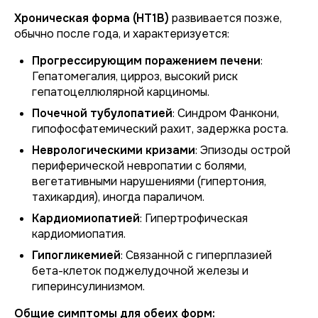
Хроническая форма (НТ1В)
развивается позже,
обычно после года, и характеризуется:
Прогрессирующим поражением печени
:
Гепатомегалия, цирроз, высокий риск
гепатоцеллюлярной карциномы.
Почечной тубулопатией
: Синдром Фанкони,
гипофосфатемический рахит, задержка роста.
Неврологическими кризами
: Эпизоды острой
периферической невропатии с болями,
вегетативными нарушениями (гипертония,
тахикардия), иногда параличом.
Кардиомиопатией
: Гипертрофическая
кардиомиопатия.
Гипогликемией
: Связанной с гиперплазией
бета-клеток поджелудочной железы и
гиперинсулинизмом.
Общие симптомы для обеих форм: