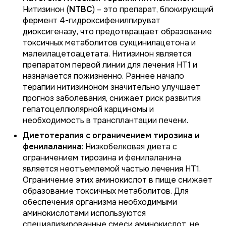
Нитизинон (
NTBC
) – это препарат, блокирующий
фермент 4-гидроксифенилпируват
диоксигеназу, что предотвращает образование
токсичных метаболитов сукцинилацетона и
малеилацетоацетата. Нитизинон является
препаратом первой линии для лечения НТ1 и
назначается пожизненно. Раннее начало
терапии нитизиноном значительно улучшает
прогноз заболевания, снижает риск развития
гепатоцеллюлярной карциномы и
необходимость в трансплантации печени.
Диетотерапия с ограничением тирозина и
фенилаланина
: Низкобелковая диета с
ограничением тирозина и фенилаланина
является неотъемлемой частью лечения НТ1.
Ограничение этих аминокислот в пище снижает
образование токсичных метаболитов. Для
обеспечения организма необходимыми
аминокислотами используются
специализированные смеси аминокислот, не