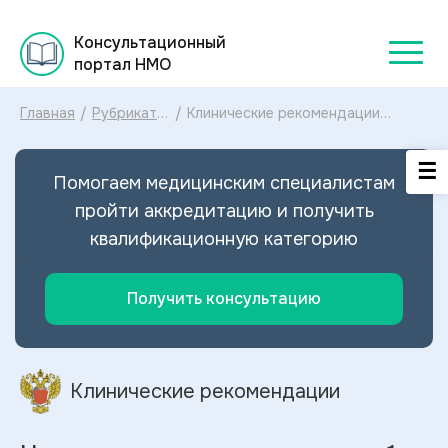
Консультационный
портал НМО
Главная
/
Рубрикатор
/
Клинические рекомендации
клинических
Наследственная тирозинемия 1
рекомендаций
типа МКБ-10: диагностика и
2025
лечение Наследственной
Помогаем медицинским специалистам
тирозинемии 1 типа 2024
пройти аккредитацию и получить
квалификационную категорию
Получить консультацию
Клинические рекомендации