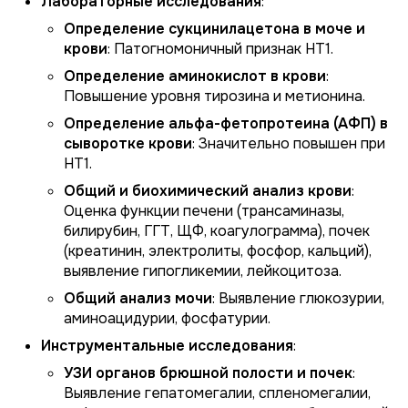
Лабораторные исследования
:
Определение сукцинилацетона в моче и
крови
: Патогномоничный признак НТ1.
Определение аминокислот в крови
:
Повышение уровня тирозина и метионина.
Определение альфа-фетопротеина (АФП) в
сыворотке крови
: Значительно повышен при
НТ1.
Общий и биохимический анализ крови
:
Оценка функции печени (трансаминазы,
билирубин, ГГТ, ЩФ, коагулограмма), почек
(креатинин, электролиты, фосфор, кальций),
выявление гипогликемии, лейкоцитоза.
Общий анализ мочи
: Выявление глюкозурии,
аминоацидурии, фосфатурии.
Инструментальные исследования
:
УЗИ органов брюшной полости и почек
:
Выявление гепатомегалии, спленомегалии,