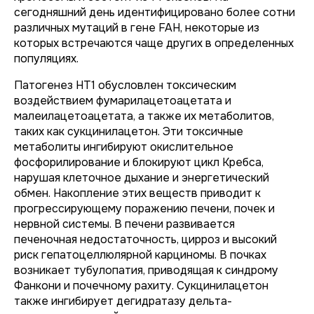
сегодняшний день идентифицировано более сотни
различных мутаций в гене FAH, некоторые из
которых встречаются чаще других в определенных
популяциях.
Патогенез НТ1 обусловлен токсическим
воздействием фумарилацетоацетата и
малеилацетоацетата, а также их метаболитов,
таких как сукцинилацетон. Эти токсичные
метаболиты ингибируют окислительное
фосфорилирование и блокируют цикл Кребса,
нарушая клеточное дыхание и энергетический
обмен. Накопление этих веществ приводит к
прогрессирующему поражению печени, почек и
нервной системы. В печени развивается
печеночная недостаточность, цирроз и высокий
риск гепатоцеллюлярной карциномы. В почках
возникает тубулопатия, приводящая к синдрому
Фанкони и почечному рахиту. Сукцинилацетон
также ингибирует дегидратазу дельта-