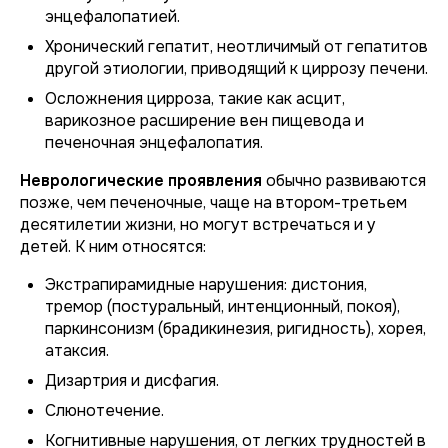
энцефалопатией.
Хронический гепатит, неотличимый от гепатитов
другой этиологии, приводящий к циррозу печени.
Осложнения цирроза, такие как асцит,
варикозное расширение вен пищевода и
печеночная энцефалопатия.
Неврологические проявления
обычно развиваются
позже, чем печеночные, чаще на втором-третьем
десятилетии жизни, но могут встречаться и у
детей. К ним относятся:
Экстрапирамидные нарушения: дистония,
тремор (постуральный, интенционный, покоя),
паркинсонизм (брадикинезия, ригидность), хорея,
атаксия.
Дизартрия и дисфагия.
Слюнотечение.
Когнитивные нарушения, от легких трудностей в