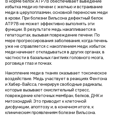
В норме белок ATP7B обеспечивает выведение
избытка меди из печени с желчью и встраивание
меди в церулоплазмин, основной переносчик меди
в крови. При болезни Вильсона дефектный белок
ATP7B не может эффективно выполнять эти
функции. В результате медь накапливается в
гепатоцитах, вызывая повреждение печени. По
мере прогрессирования заболевания, когда печень
уже не справляется с накоплением меди, избыток
меди начинает откладываться в других органах, в
частности в базальных ганглиях головного мозга,
роговице глаз и почках.
Накопление меди в тканях оказывает токсическое
воздействие. Медь участвует в реакциях Фентона
и Хабер-Вайсса, генерируя свободные радикалы,
которые вызывают окислительный стресс,
повреждение клеточных мембран, белков, ДНК и
митохондрий. Это приводит к клеточной
дисфункции, апоптозу и, в конечном итоге, к
клиническим проявлениям болезни Вильсона.