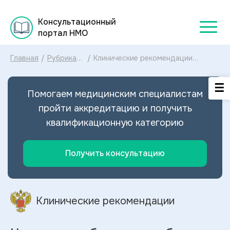
Консультационный
портал НМО
Главная
/
Рубрикатор
/
Клинические рекомендации
клинических
Нарушения обмена меди болезнь
рекомендаций
Вильсона МКБ-10: диагностика и
2025
лечение Нарушений обмена меди
Помогаем медицинским специалистам
болезни Вильсона 2024
пройти аккредитацию и получить
квалификационную категорию
Получить консультацию
Клинические рекомендации