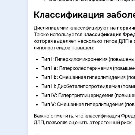
Классификация заболе
Дислипидемии классифицируют на
первич
Также используется
классификация Фре
которая выделяет несколько типов ДЛП в з
липопротеидов повышен:
Тип I:
Гиперхиломикронемия (повышены
Тип IIa:
Гиперхолестеринемия (повыше
Тип IIb:
Смешанная гиперлипидемия (п
Тип III:
Дисбеталипопротеидемия (повы
Тип IV:
Гипертриглицеридемия (повыше
Тип V:
Смешанная гиперлипидемия (пов
Важно отметить, что классификация Фредр
ДЛП, позволяя оценить атерогенный риск.