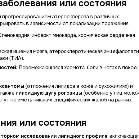
заболевания или состояния
 прогрессированием атеросклероза в различных
рьировать в зависимости от локализации поражения.
тенокардия, инфаркт миокарда, хроническая сердечная
ская ишемия мозга, атеросклеротическая энцефалопати
аки (ТИА).
ностей:
Перемежающаяся хромота, боли в ногах в покое,
ксантомы
(отложения липидов в коже и сухожилиях) и
а также
липоидную дугу роговицы
(особенно у лиц моло
огут не иметь никаких специфических жалоб на ранних
ния или состояния
торном исследовании липидного профиля
, включающе