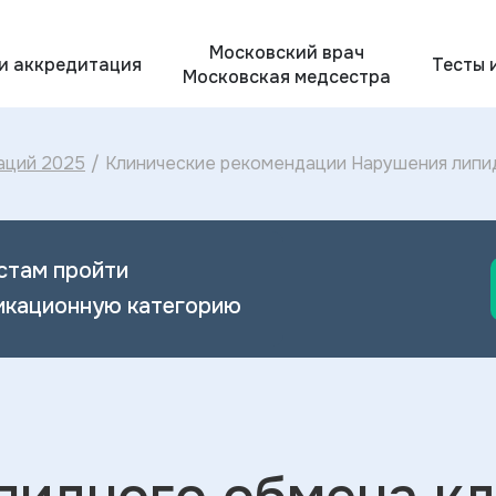
Московский врач
 и аккредитация
Тесты 
Московская медсестра
аций 2025
/
Клинические рекомендации Нарушения липид
Нарушений липидного обмена 2023
стам пройти
икационную категорию