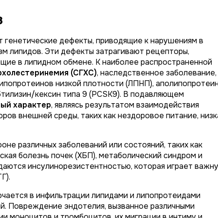
з
 генетические дефекты, приводящие к нарушениям в
зм липидов. Эти дефекты затрагивают рецепторы,
ющие в липидном обмене. К наиболее распространенной
рхолестеринемия (СГХС)
, наследственное заболевание,
липопротеинов низкой плотности (ЛПНП), аполипопротеи
бтилизин/кексин типа 9 (PCSK9). В подавляющем
ный характер
, являясь результатом взаимодействия
ров внешней среды, таких как нездоровое питание, низк
оне различных заболеваний или состояний, таких как
еская болезнь почек (ХБП), метаболический синдром и
даются инсулинорезистентностью, которая играет важн
Г).
чается в инфильтрации липидами и липопротеидами
ий. Повреждение эндотелия, вызванное различными
ии моноцитов и тромбоцитов, их миграции в интиму и