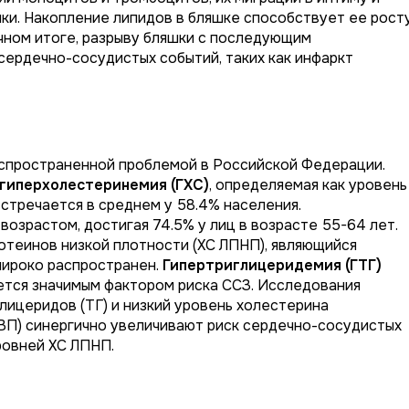
и. Накопление липидов в бляшке способствует ее росту
чном итоге, разрыву бляшки с последующим
ердечно-сосудистых событий, таких как инфаркт
спространенной проблемой в Российской Федерации.
гиперхолестеринемия (ГХС)
, определяемая как уровень
встречается в среднем у 58.4% населения.
озрастом, достигая 74.5% у лиц в возрасте 55-64 лет.
теинов низкой плотности (ХС ЛПНП), являющийся
широко распространен.
Гипертриглицеридемия (ГТГ)
яется значимым фактором риска ССЗ. Исследования
лицеридов (ТГ) и низкий уровень холестерина
ВП) синергично увеличивают риск сердечно-сосудистых
ровней ХС ЛПНП.