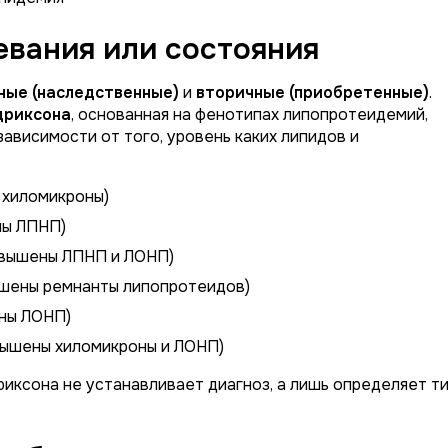
вания или состояния
ные (наследственные)
и
вторичные (приобретенные)
.
дриксона
, основанная на фенотипах липопротеидемий,
ависимости от того, уровень каких липидов и
 хиломикроны)
ны ЛПНП)
овышены ЛПНП и ЛОНП)
шены ремнанты липопротеидов)
ны ЛОНП)
ышены хиломикроны и ЛОНП)
иксона не устанавливает диагноз, а лишь определяет т