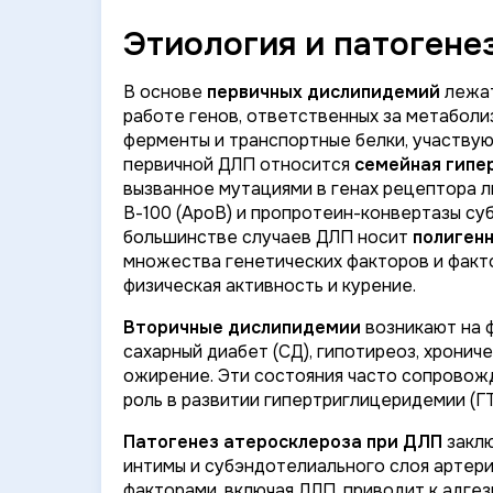
Этиология и патогене
В основе
первичных дислипидемий
лежат
работе генов, ответственных за метаболи
ферменты и транспортные белки, участву
первичной ДЛП относится
семейная гипе
вызванное мутациями в генах рецептора 
В-100 (АроВ) и пропротеин-конвертазы су
большинстве случаев ДЛП носит
полиген
множества генетических факторов и факто
физическая активность и курение.
Вторичные дислипидемии
возникают на ф
сахарный диабет (СД), гипотиреоз, хронич
ожирение. Эти состояния часто сопровож
роль в развитии гипертриглицеридемии (ГТ
Патогенез атеросклероза при ДЛП
заклю
интимы и субэндотелиального слоя артер
факторами, включая ДЛП, приводит к адгез