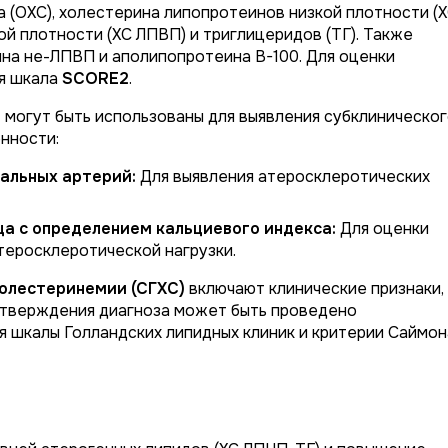
 (ОХС), холестерина липопротеинов низкой плотности (
й плотности (ХС ЛПВП) и триглицеридов (ТГ). Также
на не-ЛПВП и аполипопротеина B-100. Для оценки
ся шкала
SCORE2
.
и
могут быть использованы для выявления субклиническо
нности:
альных артерий:
Для выявления атеросклеротических
а с определением кальциевого индекса:
Для оценки
теросклеротической нагрузки.
олестеринемии (СГХС)
включают клинические признаки,
одтверждения диагноза может быть проведено
 шкалы Голландских липидных клиник и критерии Саймон