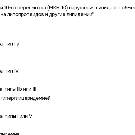
 10-го пересмотра (МКБ-10) нарушения липидного обме
на липопротеидов и другие липидемии":
 тип IIa
, тип IV
ипы IIb или III
 гиперглицеридемией
 типы I или V
ипидемия