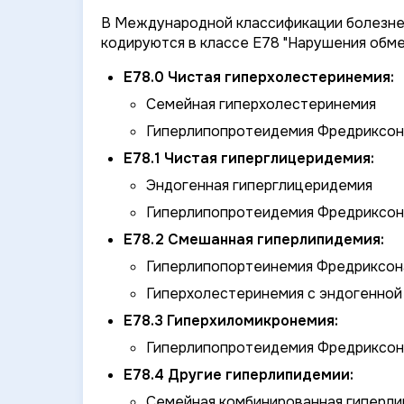
В Международной классификации болезней
кодируются в классе E78 "Нарушения обме
E78.0 Чистая гиперхолестеринемия:
Семейная гиперхолестеринемия
Гиперлипопротеидемия Фредриксона,
E78.1 Чистая гиперглицеридемия:
Эндогенная гиперглицеридемия
Гиперлипопротеидемия Фредриксона
E78.2 Смешанная гиперлипидемия:
Гиперлипопортеинемия Фредриксона, т
Гиперхолестеринемия с эндогенной
E78.3 Гиперхиломикронемия:
Гиперлипопротеидемия Фредриксона,
E78.4 Другие гиперлипидемии:
Семейная комбинированная гиперл