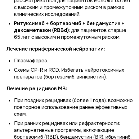
рассматриваться для пациентов моложе 65 лет
с высоким и промежуточным риском в рамках
клинических исследований.
Ритуксимаб + бортезомиб + бендамустин +
дексаметазон (RBBd)
: для пациентов старше
65 лет с высоким и промежуточным риском.
Лечение периферической нейропатии:
Плазмаферез.
Схемы CP-R и RCD. Избегать нейротоксичных
препаратов (бортезомиб, винкристин).
Лечение рецидивов МВ:
При поздних рецидивах (более 1 года): возможно
повторное использование ранее эффективных
схем.
При ранних рецидивах или рефрактерности:
альтернативные программы, включающие
бортезомиб (RBD), бендамустин (BR), ибрутиниб,