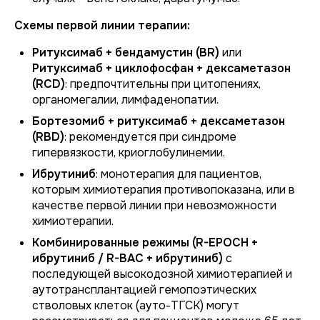
Схемы первой линии терапии:
Ритуксимаб + бендамустин (BR)
или
Ритуксимаб + циклофосфан + дексаметазон
(RCD)
: предпочтительны при цитопениях,
органомегалии, лимфаденопатии.
Бортезомиб + ритуксимаб + дексаметазон
(RBD)
: рекомендуется при синдроме
гипервязкости, криоглобулинемии.
Ибрутиниб
: монотерапия для пациентов,
которым химиотерапия противопоказана, или в
качестве первой линии при невозможности
химиотерапии.
Комбинированные режимы (R-EPOCH +
ибрутиниб / R-BAC + ибрутиниб)
с
последующей высокодозной химиотерапией и
аутотрансплантацией гемопоэтических
стволовых клеток (ауто-ТГСК) могут