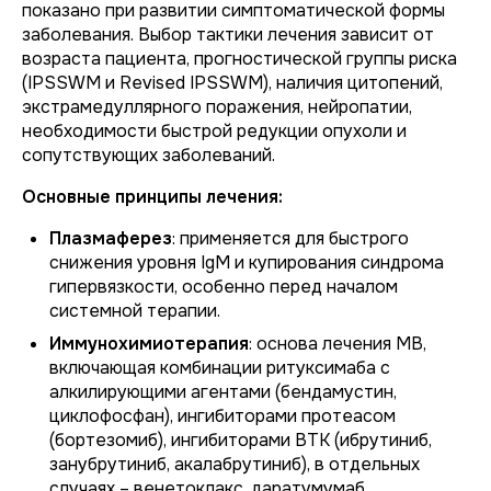
показано при развитии симптоматической формы
заболевания. Выбор тактики лечения зависит от
возраста пациента, прогностической группы риска
(IPSSWM и Revised IPSSWM), наличия цитопений,
экстрамедуллярного поражения, нейропатии,
необходимости быстрой редукции опухоли и
сопутствующих заболеваний.
Основные принципы лечения:
Плазмаферез
: применяется для быстрого
снижения уровня IgM и купирования синдрома
гипервязкости, особенно перед началом
системной терапии.
Иммунохимиотерапия
: основа лечения МВ,
включающая комбинации ритуксимаба с
алкилирующими агентами (бендамустин,
циклофосфан), ингибиторами протеасом
(бортезомиб), ингибиторами BTK (ибрутиниб,
занубрутиниб, акалабрутиниб), в отдельных
случаях – венетоклакс, даратумумаб.