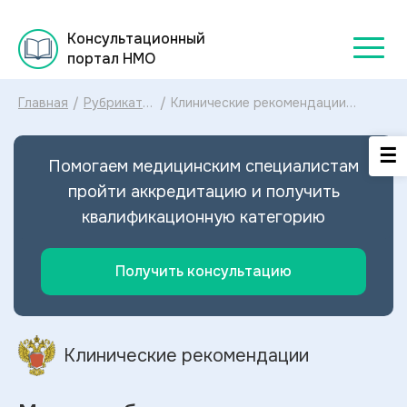
Консультационный
портал НМО
Главная
/
Рубрикатор
/
Клинические рекомендации
клинических
Макроглобулинемия
рекомендаций
Вальденстрема МКБ-10:
2025
диагностика и лечение
Помогаем медицинским специалистам
Макроглобулинемии
Вальденстрема 2024
пройти аккредитацию и получить
квалификационную категорию
Получить консультацию
Клинические рекомендации