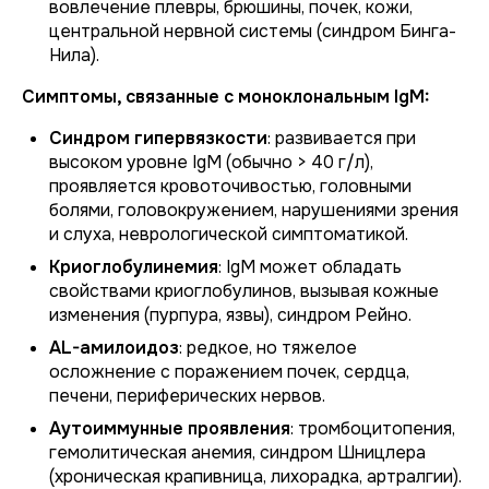
вовлечение плевры, брюшины, почек, кожи,
центральной нервной системы (синдром Бинга-
Нила).
Симптомы, связанные с моноклональным IgM:
Синдром гипервязкости
: развивается при
высоком уровне IgM (обычно > 40 г/л),
проявляется кровоточивостью, головными
болями, головокружением, нарушениями зрения
и слуха, неврологической симптоматикой.
Криоглобулинемия
: IgM может обладать
свойствами криоглобулинов, вызывая кожные
изменения (пурпура, язвы), синдром Рейно.
AL-амилоидоз
: редкое, но тяжелое
осложнение с поражением почек, сердца,
печени, периферических нервов.
Аутоиммунные проявления
: тромбоцитопения,
гемолитическая анемия, синдром Шницлера
(хроническая крапивница, лихорадка, артралгии).