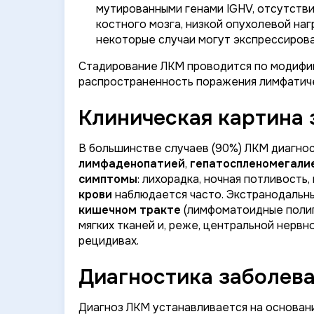
мутированными генами IGHV, отсутстви
костного мозга, низкой опухолевой наг
некоторые случаи могут экспрессирова
Стадирование ЛКМ проводится по модифиц
распространенность поражения лимфатическ
Клиническая картина 
В большинстве случаев (90%) ЛКМ диагност
лимфаденопатией
,
гепатоспленомегали
симптомы
: лихорадка, ночная потливость,
крови
наблюдается часто. Экстранодальн
кишечном тракте
(лимфоматоидные полип
мягких тканей и, реже, центральной нервн
рецидивах.
Диагностика заболев
Диагноз ЛКМ устанавливается на основа