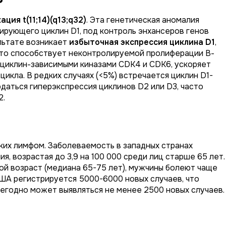
ция t(11;14)(q13;q32)
. Эта генетическая аномалия
дирующего циклин D1, под контроль энхансеров генов
льтате возникает
избыточная экспрессия циклина D1
,
 что способствует неконтролируемой пролиферации В-
 циклин-зависимыми киназами CDK4 и CDK6, ускоряет
цикла. В редких случаях (<5%) встречается циклин D1-
даться гиперэкспрессия циклинов D2 или D3, часто
2.
ких лимфом. Заболеваемость в западных странах
ия, возрастая до 3,9 на 100 000 среди лиц старше 65 лет.
ой возраст (медиана 65-75 лет), мужчины болеют чаще
ША регистрируется 5000-6000 новых случаев, что
егодно может выявляться не менее 2500 новых случаев.