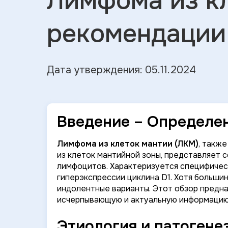
Лимфома из к
рекомендации
Дата утверждения: 05.11.2024
Введение – Определе
Лимфома из клеток мантии (ЛКМ)
, такж
из клеток мантийной зоны, представляет 
лимфоцитов. Характеризуется специфическо
гиперэкспрессии циклина D1. Хотя больши
индолентные варианты. Этот обзор предн
исчерпывающую и актуальную информацию 
Этиология и патогене