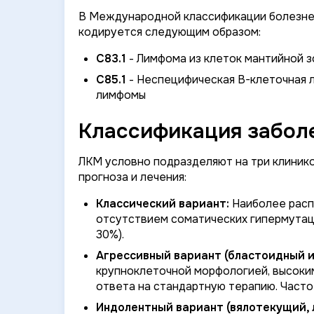
В Международной классификации болезней
кодируется следующим образом:
C83.1
- Лимфома из клеток мантийной 
C85.1
- Неспецифическая B-клеточная 
лимфомы
Классификация забол
ЛКМ условно подразделяют на три клинико
прогноза и лечения:
Классический вариант:
Наиболее распр
отсутствием соматических гипермутаци
30%).
Агрессивный вариант (бластоидный 
крупноклеточной морфологией, высоким
ответа на стандартную терапию. Часто
Индолентный вариант (вялотекущий, 