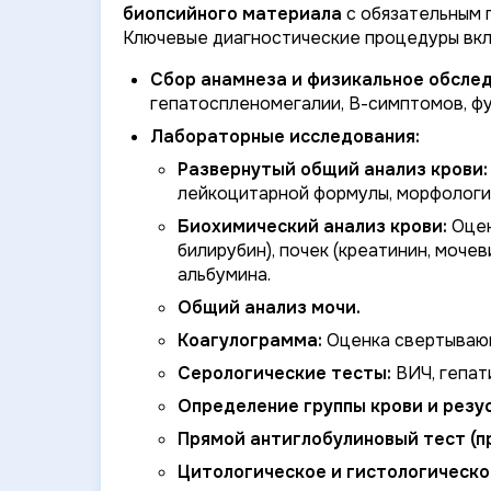
биопсийного материала
с обязательным
Ключевые диагностические процедуры вк
Сбор анамнеза и физикальное обслед
гепатоспленомегалии, В-симптомов, ф
Лабораторные исследования:
Развернутый общий анализ крови:
лейкоцитарной формулы, морфологи
Биохимический анализ крови:
Оцен
билирубин), почек (креатинин, мочев
альбумина.
Общий анализ мочи.
Коагулограмма:
Оценка свертывающ
Серологические тесты:
ВИЧ, гепати
Определение группы крови и резу
Прямой антиглобулиновый тест (пр
Цитологическое и гистологическое