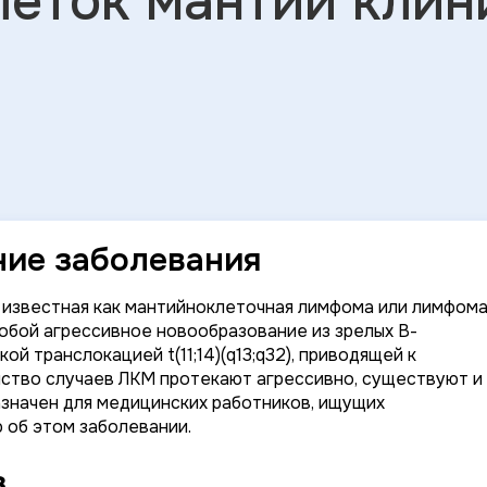
леток мантии клин
ние заболевания
е известная как мантийноклеточная лимфома или лимфом
собой агрессивное новообразование из зрелых В-
й транслокацией t(11;14)(q13;q32), приводящей к
нство случаев ЛКМ протекают агрессивно, существуют и
азначен для медицинских работников, ищущих
об этом заболевании.
з