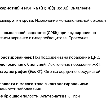
иотип) и FISH на t(11;14)(q13;q32):
Выявление
сыворотки крови:
Исключение моноклональной секреци
инномозговой жидкости (СМЖ) при подозрении на
тном варианте и гиперлейкоцитозе. Проточная
нтрастированием:
При подозрении на поражение ЦНС.
лоноскопия с биопсией:
Исключение поражения ЖКТ.
кардиография (ЭхоКГ):
Оценка сердечно-сосудистой
полости и малого таза с контрастированием:
ненности заболевания.
ов брюшной полости:
Альтернатива КТ при