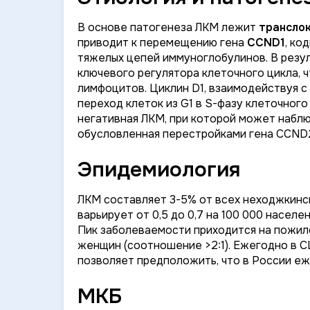
В основе патогенеза ЛКМ лежит
транслока
приводит к перемещению гена
CCND1
, ко
тяжелых цепей иммуноглобулинов. В резу
ключевого регулятора клеточного цикла,
лимфоцитов. Циклин D1, взаимодействуя с
переход клеток из G1 в S-фазу клеточного 
негативная ЛКМ, при которой может наблю
обусловленная перестройками гена CCND
Эпидемиология
ЛКМ составляет 3-5% от всех неходжкинс
варьирует от 0,5 до 0,7 на 100 000 населен
Пик заболеваемости приходится на пожил
женщин (соотношение >2:1). Ежегодно в С
позволяет предположить, что в России еж
МКБ