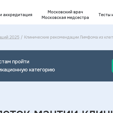
Московский врач
 и аккредитация
Тесты 
Московская медсестра
аций 2025
/
Клинические рекомендации Лимфома из клет
Лимфомы из клеток мантии 2024
стам пройти
икационную категорию