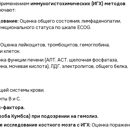
 применением
иммуногистохимических (ИГХ) методов
.
лючают:
ование:
Оценка общего состояния, лимфаденопатии,
ункционального статуса по шкале ECOG.
Оценка лейкоцитов, тромбоцитов, гемоглобина,
и клеток.
ка функции печени (АЛТ, АСТ, щелочная фосфатаза,
ина, мочевая кислота), ЛДГ, электролитов, общего белка,
ей системы крови.
ты B и C.
с-фактора.
оба Кумбса) при подозрении на гемолиз.
 исследование костного мозга с ИГХ:
Оценка поражен