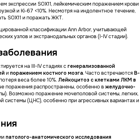
ем экспрессии SOX11, лейкемическим поражением крови
рузкой и Ki-67 <10%. Несмотря на индолентное течение,
ть SOX11 и поражать ЖКТ.
ированной классификации Ann Arbor, учитывающей
их узлов и экстранодальных органов (I-IV стадии).
заболевания
ируется на III-IV стадиях с
генерализованной
ей
и
поражением костного мозга
. Часто встречаются
В-
 потеря веса более 10%.
Лейкоцитоз с клетками ЛКМ в
ые поражения распространены, особенно в
желудочно-
ы). Возможно поражение мочеполовой системы, легких,
ой системы (ЦНС), особенно при агрессивных вариантах и
ания
нии
патолого-анатомического исследования