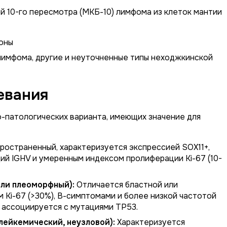
 10-го пересмотра (МКБ-10) лимфома из клеток мантии
зоны
лимфома, другие и неуточненные типы неходжкинской
евания
-патологических варианта, имеющих значение для
остраненный, характеризуется экспрессией SOX11+,
й IGHV и умеренным индексом пролиферации Ki-67 (10-
или плеоморфный):
Отличается бластной или
 Ki-67 (>30%), В-симптомами и более низкой частотой
 ассоциируется с мутациями TP53.
лейкемический, неузловой):
Характеризуется