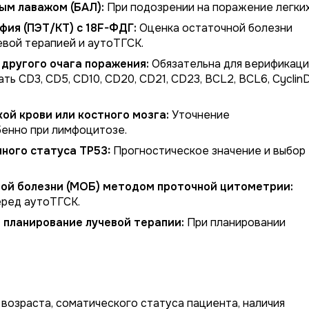
ым лаважом (БАЛ):
При подозрении на поражение легких
ия (ПЭТ/КТ) с 18F-ФДГ:
Оценка остаточной болезни
евой терапией и аутоТГСК.
 другого очага поражения:
Обязательна для верификац
ь CD3, CD5, CD10, CD20, CD21, CD23, BCL2, BCL6, CyclinD
й крови или костного мозга:
Уточнение
бенно при лимфоцитозе.
ного статуса TP53:
Прогностическое значение и выбор
ой болезни (МОБ) методом проточной цитометрии:
еред аутоТГСК.
 планирование лучевой терапии:
При планировании
 возраста, соматического статуса пациента, наличия