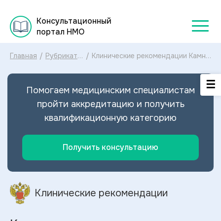
Консультационный
портал НМО
Главная
/
Рубрикатор
/
Клинические рекомендации Камни
клинических
нижних отделов мочевых путей
рекомендаций
МКБ-10: диагностика и лечение
2025
Камней нижних отделов мочевых
Помогаем медицинским специалистам
путей 2024
пройти аккредитацию и получить
квалификационную категорию
Получить консультацию
Клинические рекомендации