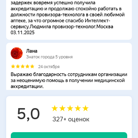
★
★
★
★
★
5,0
327
+ оценок