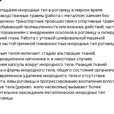
падания инородных тел в роговицу в мирное время
изводственные травмы (работа с металлом, камнем без
дорожно-транспортные происшествия и спортивные травм
добывающей промышленности или военных действий, час
поражениям с внедрением осколков в роговицу и склеру
ией глаза. Работа с угловой шлифовальной машиной
ся частой причиной поверхностных инородных тел роговиц
ым телом включает стадию альтерации тканей,
ркационное нагноение и, в некоторых случаях,
ем капсулы вокруг инородного тела. Реакция тканей
ра и формы инородного тела, общего состояния организм
евременное удаление инородного тела и отсутствие
ита, язвы роговицы и прогрессированию воспаления впло
ые тела (дерево, жало насекомых) вызывают более
ительное нахождение металлических инородных тел
говицы.