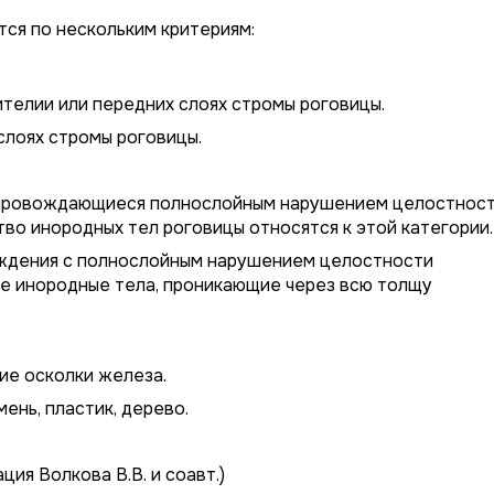
ся по нескольким критериям:
телии или передних слоях стромы роговицы.
слоях стромы роговицы.
провождающиеся полнослойным нарушением целостнос
тво инородных тел роговицы относятся к этой категории.
дения с полнослойным нарушением целостности
ие инородные тела, проникающие через всю толщу
ие осколки железа.
ень, пластик, дерево.
ция Волкова В.В. и соавт.)