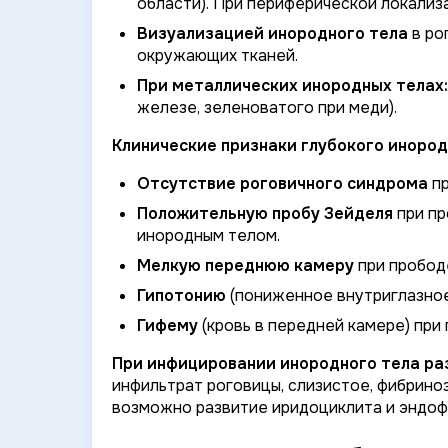
области). При периферической локализ
Визуализацией инородного тела
в ро
окружающих тканей.
При металлических инородных телах:
железе, зеленоватого при меди).
Клинические признаки глубокого инород
Отсутствие роговичного синдрома
пр
Положительную пробу Зейделя
при пр
инородным телом.
Мелкую переднюю камеру
при пробод
Гипотонию
(пониженное внутриглазное
Гифему
(кровь в передней камере) при
При инфицировании инородного тела ра
инфильтрат роговицы, слизистое, фибрино
возможно развитие иридоциклита и эндоф