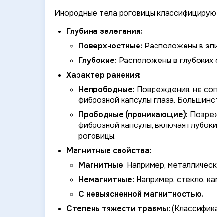
Инородные тела роговицы классифицируют
Глубина залегания:
Поверхностные:
Расположены в эпи
Глубокие:
Расположены в глубоких 
Характер ранения:
Непрободные:
Повреждения, не со
фиброзной капсулы глаза. Большинс
Прободные (проникающие):
Повреж
фиброзной капсулы, включая глубок
роговицы.
Магнитные свойства:
Магнитные:
Например, металлическ
Немагнитные:
Например, стекло, кам
С невыясненной магнитностью.
Степень тяжести травмы:
(Классифика