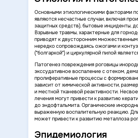
Основными этиологическими факторами по
являются несчастные случаи, включая про
защитных средств), бытовые инциденты, 
Взрывные травмы, характерные для горно
приводят к двусторонним множественным 
нередко сопровождаясь ожогами и контуз
("болгаркой") и циркулярной пилой являет
Патогенез повреждения роговицы инородн
экссудативное воспаление с отеком, дема
пролиферативные процессы с формировани
зависит от химической активности, разме
и местной тканевой реактивности. Несво
лечения могут привести к развитию керат
до эндофтальмита. Органические инородн
выраженную воспалительную реакцию. Дл
может привести к развитию металлоза ро
Эпидемиология