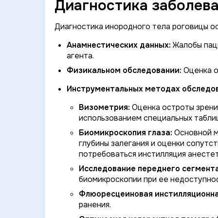
Диагностика заболева
Диагностика инородного тела роговицы ос
Анамнестических данных:
Жалобы пац
агента.
Физикальном обследовании:
Оценка о
Инструментальных методах обследов
Визометрия:
Оценка остроты зрения
использованием специальных таблиц
Биомикроскопия глаза:
Основной м
глубины залегания и оценки сопут
потребоваться инстилляция анестет
Исследование переднего сегмента
биомикроскопии при ее недоступнос
Флюоресцеиновая инстилляционная
ранения.