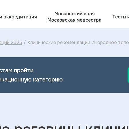
Московский врач
 и аккредитация
Тесты 
Московская медсестра
аций 2025
/
Клинические рекомендации Инородное тело 
Инородного тела роговицы 2024
стам пройти
икационную категорию