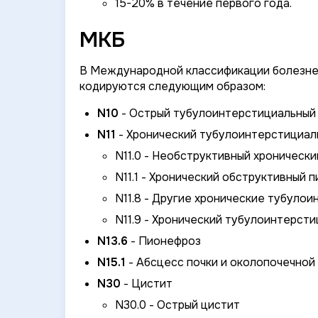
15-20% в течение первого года.
МКБ
В Международной классификации болезней
кодируются следующим образом:
N10
- Острый тубулоинтерстициальный
N11
- Хронический тубулоинтерстициал
N11.0 - Необструктивный хроническ
N11.1 - Хронический обструктивный 
N11.8 - Другие хронические тубуло
N11.9 - Хронический тубулоинтерст
N13.6
- Пионефроз
N15.1
- Абсцесс почки и околопочечной
N30
- Цистит
N30.0 - Острый цистит