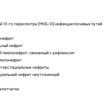
 10-го пересмотра (МКБ-10) инфекции мочевых путей
 нефрит
ьный нефрит
ий пиелонефрит, связанный с рефлюксом
пиелонефрит
интерстициальные нефриты
ициальный нефрит неуточненный
 клетчатки