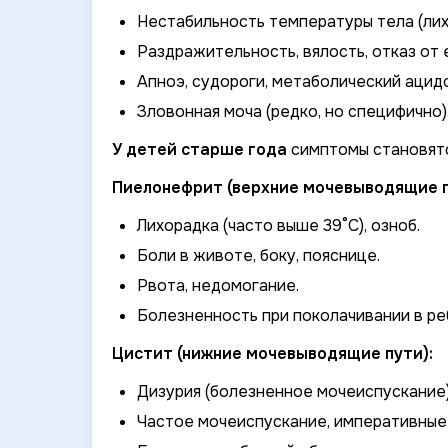
Нестабильность температуры тела (лих
Раздражительность, вялость, отказ от е
Апноэ, судороги, метаболический ацидо
Зловонная моча (редко, но специфично)
У детей старше года
симптомы становятс
Пиелонефрит (верхние мочевыводящие п
Лихорадка (часто выше 39°C), озноб.
Боли в животе, боку, пояснице.
Рвота, недомогание.
Болезненность при поколачивании в ре
Цистит (нижние мочевыводящие пути):
Дизурия (болезненное мочеиспускание)
Частое мочеиспускание, императивные