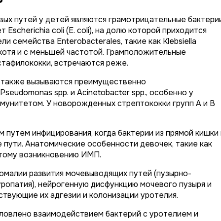
ых путей у детей являются грамотрицательные бактерии
ет
Escherichia coli
(E. coli), на долю которой приходится
ли семейства Enterobacterales, такие как
Klebsiella
 хотя и с меньшей частотой. Грамположительные
стафилококки, встречаются реже.
 также вызываются преимущественно
Pseudomonas spp.
и
Acinetobacter spp.
, особенно у
мунитетом. У новорожденных стрептококки групп А и В
 путем инфицирования, когда бактерии из прямой кишки 
пути. Анатомические особенности девочек, такие как
стому возникновению ИМП.
омалии развития мочевыводящих путей (пузырно-
ропатия), нейрогенную дисфункцию мочевого пузыря и
ствующие их адгезии и колонизации уротелия.
ловлено взаимодействием бактерий с уротелием и