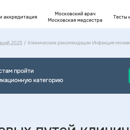
Московский врач
 и аккредитация
Тесты 
Московская медсестра
аций 2025
/
Клинические рекомендации Инфекция мочевы
Инфекции мочевых путей 2024
стам пройти
икационную категорию