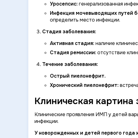
Уросепсис:
генерализованная инфе
Инфекция мочевыводящих путей бе
определить место инфекции.
Стадия заболевания:
Активная стадия:
наличие клиничес
Стадия ремиссии:
отсутствие клин
Течение заболевания:
Острый пиелонефрит.
Хронический пиелонефрит:
встреча
Клиническая картина 
Клинические проявления ИМП у детей варь
инфекции.
У новорожденных и детей первого года 