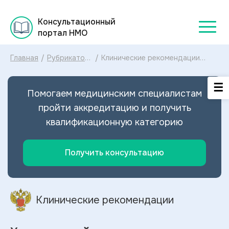
Консультационный
портал НМО
Главная
/
Рубрикатор
/
Клинические рекомендации
клинических
Хронический панкреатит
рекомендаций
МКБ-10: диагностика и лечение
2025
Хронического панкреатита
Помогаем медицинским специалистам
2024
пройти аккредитацию и получить
квалификационную категорию
Получить консультацию
Клинические рекомендации