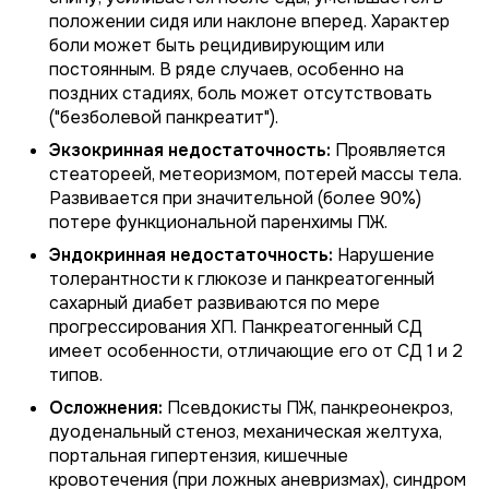
положении сидя или наклоне вперед. Характер
боли может быть рецидивирующим или
постоянным. В ряде случаев, особенно на
поздних стадиях, боль может отсутствовать
("безболевой панкреатит").
Экзокринная недостаточность:
Проявляется
стеатореей, метеоризмом, потерей массы тела.
Развивается при значительной (более 90%)
потере функциональной паренхимы ПЖ.
Эндокринная недостаточность:
Нарушение
толерантности к глюкозе и панкреатогенный
сахарный диабет развиваются по мере
прогрессирования ХП. Панкреатогенный СД
имеет особенности, отличающие его от СД 1 и 2
типов.
Осложнения:
Псевдокисты ПЖ, панкреонекроз,
дуоденальный стеноз, механическая желтуха,
портальная гипертензия, кишечные
кровотечения (при ложных аневризмах), синдром