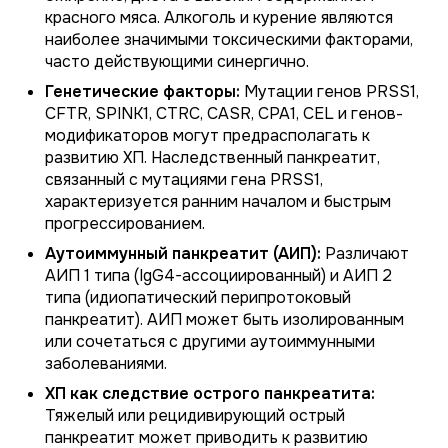
красного мяса. Алкоголь и курение являются
наиболее значимыми токсическими факторами,
часто действующими синергично.
Генетические факторы:
Мутации генов PRSS1,
CFTR, SPINK1, CTRC, CASR, CPA1, CEL и генов-
модификаторов могут предрасполагать к
развитию ХП. Наследственный панкреатит,
связанный с мутациями гена PRSS1,
характеризуется ранним началом и быстрым
прогрессированием.
Аутоиммунный панкреатит (АИП):
Различают
АИП 1 типа (IgG4-ассоциированный) и АИП 2
типа (идиопатический перипротоковый
панкреатит). АИП может быть изолированным
или сочетаться с другими аутоиммунными
заболеваниями.
ХП как следствие острого панкреатита:
Тяжелый или рецидивирующий острый
панкреатит может приводить к развитию