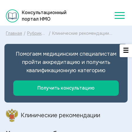
Консультационный
портал НМО
Главная
/
Рубрикатор
/
Клинические рекомендации
клинических
Хроническая боль у пациентов
рекомендаций
пожилого возраста МКБ-10:
2025
диагностика и лечение
Помогаем медицинским специалистам
Хронической боли у пациентов
пожилого возраста 2020
пройти аккредитацию и получить
квалификационную категорию
Получить консультацию
Клинические рекомендации