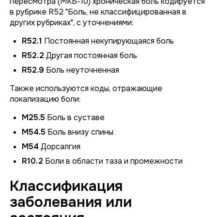
пересмотра (МКБ-10) хроническая боль кодируется
в рубрике R52 "Боль, не классифицированная в
других рубриках", с уточнениями:
R52.1
Постоянная некупирующаяся боль
R52.2
Другая постоянная боль
R52.9
Боль неуточненная
Также используются коды, отражающие
локализацию боли:
M25.5
Боль в суставе
M54.5
Боль внизу спины
M54
Дорсалгия
R10.2
Боли в области таза и промежности
Классификация
заболевания или