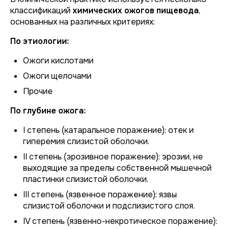
классификаций
химических ожогов пищевода
,
основанных на различных критериях:
По этиологии:
Ожоги кислотами
Ожоги щелочами
Прочие
По глубине ожога:
I степень (катаральное поражение): отек и
гиперемия слизистой оболочки.
II степень (эрозивное поражение): эрозии, не
выходящие за пределы собственной мышечной
пластинки слизистой оболочки.
III степень (язвенное поражение): язвы
слизистой оболочки и подслизистого слоя.
IV степень (язвенно-некротическое поражение):