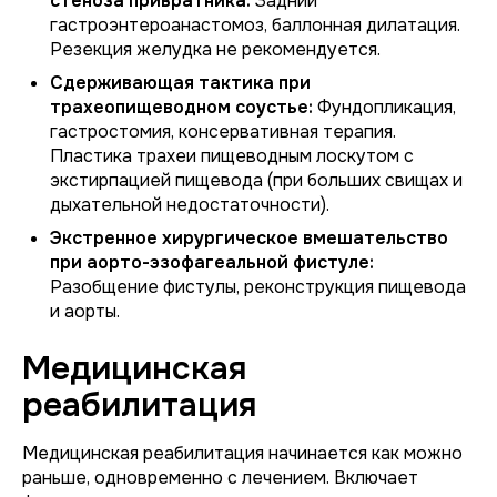
стеноза привратника:
Задний
гастроэнтероанастомоз, баллонная дилатация.
Резекция желудка не рекомендуется.
Сдерживающая тактика при
трахеопищеводном соустье:
Фундопликация,
гастростомия, консервативная терапия.
Пластика трахеи пищеводным лоскутом с
экстирпацией пищевода (при больших свищах и
дыхательной недостаточности).
Экстренное хирургическое вмешательство
при аорто-эзофагеальной фистуле:
Разобщение фистулы, реконструкция пищевода
и аорты.
Медицинская
реабилитация
Медицинская реабилитация начинается как можно
раньше, одновременно с лечением. Включает