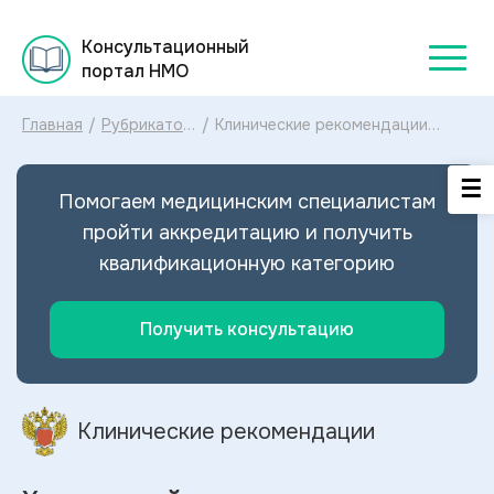
Консультационный
портал НМО
Главная
/
Рубрикатор
/
Клинические рекомендации
клинических
Химический ожог пищевода
рекомендаций
МКБ-10: диагностика и лечение
2025
Химического ожога пищевода
Помогаем медицинским специалистам
2024
пройти аккредитацию и получить
квалификационную категорию
Получить консультацию
Клинические рекомендации