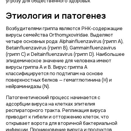
угрозу для общественного здоровья.
Этиология и патогенез
Возбудителями гриппа являются РНК-содержащие
вирусы семейства
Orthomyxoviridae
. Выделяют
четыре основных рода: Alphainfluenzavirus (грипп А),
Betainfluenzavirus (грипп В), Gammainfluenzavirus
(грипп С) и Deltainfluenzavirus (грипп D). Наибольшее
эпидемическое значение для человека имеют
вирусы гриппа А и В. Вирус гриппа А
классифицируется по подтипам на основе
поверхностных белков — гемагглютинина (H) и
нейраминидазы (N).
Патогенетический процесс начинается с
адсорбции вируса на клетках эпителия
респираторного тракта. Репликация вируса
приводит к гибели и отторжению клеток, что
открывает ворота для вторичной бактериальной
инфекции. Проникновение вируса и продуктов