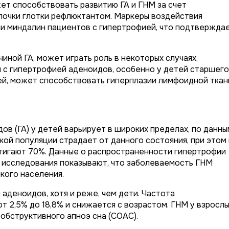
ет способствовать развитию ГА и ГНМ за счет
лочки глотки рефлюктантом. Маркеры воздействия
и миндалин пациентов с гипертрофией, что подтвержда
чиной ГА, может играть роль в некоторых случаях.
 с гипертрофией аденоидов, особенно у детей старшего
ей, может способствовать гиперплазии лимфоидной ткан
в (ГА) у детей варьирует в широких пределах, по данны
кой популяции страдает от данного состояния, при этом 
тигают 70%. Данные о распространенности гипертрофии
о исследования показывают, что заболеваемость ГНМ
кого населения.
деноидов, хотя и реже, чем дети. Частота
т 2,5% до 18,8% и снижается с возрастом. ГНМ у взрослы
 обструктивного апноэ сна (СОАС).