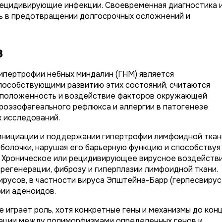
 рецидивирующие инфекции. Своевременная диагностика 
ь в предотвращении долгосрочных осложнений и
з
гипертрофии небных миндалин (ГНМ) является
пособствующими развитию этих состояний, считаются
асположенность и воздействие факторов окружающей
троэзофагеального рефлюкса и аллергии в патогенезе
х исследований.
 инициации и поддержании гипертрофии лимфоидной ткан
болочки, нарушая его барьерную функцию и способствуя
. Хроническое или рецидивирующее вирусное воздейств
регенерации, фиброзу и гиперплазии лимфоидной ткани.
русов, в частности вируса Эпштейна-Барр (герпесвирус
фии аденоидов.
играет роль, хотя конкретные гены и механизмы до кон
иации между полиморфизмами определенных генов и