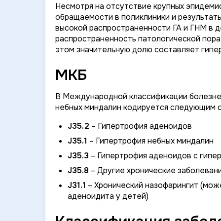
Несмотря на отсутствие крупных эпидеми
обращаемости в поликлиники и результат
высокой распространенности ГА и ГНМ в д
распространенность патологической пора
этом значительную долю составляет гипер
МКБ
В Международной классификации болезней
небных миндалин кодируется следующим 
J35.2
– Гипертрофия аденоидов
J35.1
– Гипертрофия небных миндалин
J35.3
– Гипертрофия аденоидов с гипе
J35.8
– Другие хронические заболевани
J31.1
– Хронический назофарингит (мож
аденоидита у детей)