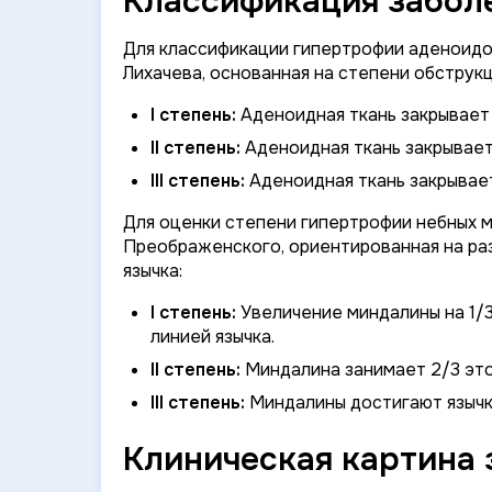
Классификация заболе
Для классификации гипертрофии аденоидов
Лихачева, основанная на степени обструкц
I степень:
Аденоидная ткань закрывает 
II степень:
Аденоидная ткань закрывает 
III степень:
Аденоидная ткань закрывает
Для оценки степени гипертрофии небных м
Преображенского, ориентированная на ра
язычка:
I степень:
Увеличение миндалины на 1/
линией язычка.
II степень:
Миндалина занимает 2/3 это
III степень:
Миндалины достигают язычка
Клиническая картина 