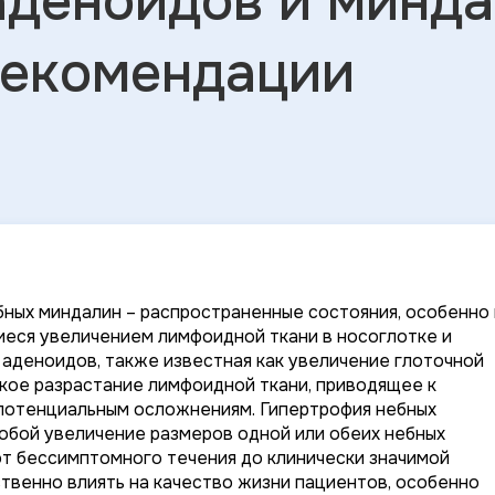
аденоидов и минд
рекомендации
ных миндалин – распространенные состояния, особенно 
иеся увеличением лимфоидной ткани в носоглотке и
аденоидов, также известная как увеличение глоточной
кое разрастание лимфоидной ткани, приводящее к
 потенциальным осложнениям. Гипертрофия небных
собой увеличение размеров одной или обеих небных
от бессимптомного течения до клинически значимой
твенно влиять на качество жизни пациентов, особенно