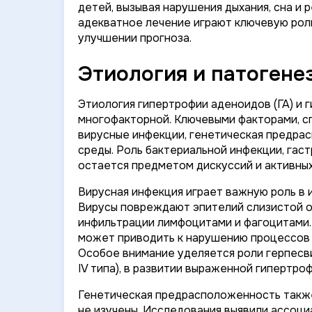
детей, вызывая нарушения дыхания, сна и
адекватное лечение играют ключевую рол
улучшении прогноза.
Этиология и патогене
Этиология гипертрофии аденоидов (ГА) и 
многофакторной. Ключевыми факторами, с
вирусные инфекции, генетическая предр
среды. Роль бактериальной инфекции, гас
остается предметом дискуссий и активны
Вирусная инфекция играет важную роль в
Вирусы повреждают эпителий слизистой о
инфильтрации лимфоцитами и фагоцитами
может приводить к нарушению процессов 
Особое внимание уделяется роли герпесви
IV типа), в развитии выраженной гипертро
Генетическая предрасположенность также 
не изучены. Исследования выявили ассоц