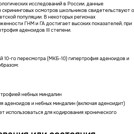
ологических исследований в России, данные
ы скрининговых осмотров школьников свидетельствуют 
етской популяции. В некоторых регионах
женности ГНМ и ГА достигает высоких показателей, при
трофия аденоидов III степени.
 10-го пересмотра (МКБ-10) гипертрофия аденоидов и
образом:
ртрофией небных миндалин
я аденоидов и небных миндалин (включая аденоидит)
ет использоваться для кодирования хронического