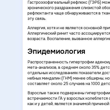
Гастроэзофагеальный рефлюкс (ГЭРБ) мож
хронического раздражения слизистой обо
рефлюктанта чаще обнаруживаются в ткан
эту связь.
Аллергия, хотя и не является основной при
Аллергический ринит часто ассоциируется
возраста. Воспаление, вызванное аллерги
Эпидемиология
Распространенность гипертрофии аденоидо
мета-анализов, в среднем около 35% детс
отдельных исследованиях показатели дос
небных миндалин (ГНМ) менее обширны, н
составляет около 25 случаев на 1000 детс
Взрослые также подвержены гипертрофии а
встречаемости ГА у взрослых колеблется о
как и у детей, является значимой причиной