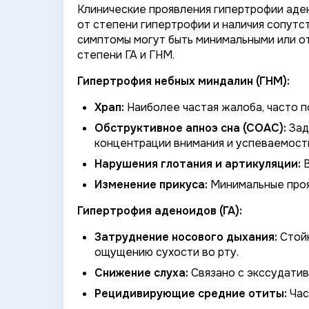
Клинические проявления гипертрофии аден
от степени гипертрофии и наличия сопутст
симптомы могут быть минимальными или от
степени ГА и ГНМ.
Гипертрофия небных миндалин (ГНМ):
Храп:
Наиболее частая жалоба, часто п
Обструктивное апноэ сна (СОАС):
Зад
концентрации внимания и успеваемости
Нарушения глотания и артикуляции:
В
Изменение прикуса:
Минимальные проя
Гипертрофия аденоидов (ГА):
Затруднение носового дыхания:
Стойк
ощущению сухости во рту.
Снижение слуха:
Связано с экссудатив
Рецидивирующие средние отиты:
Час