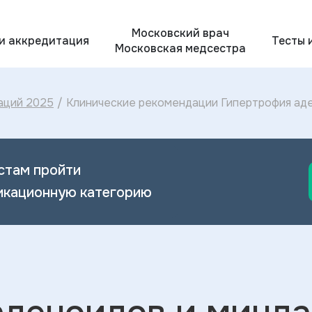
Московский врач
 и аккредитация
Тесты 
Московская медсестра
аций 2025
/
Клинические рекомендации Гипертрофия аде
лечение Гипертрофии аденоидов и миндали
стам пройти
икационную категорию