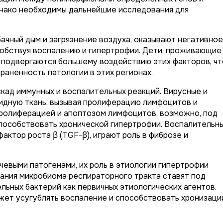
днако необходимы дальнейшие исследования для
ачный дым и загрязнение воздуха, оказывают негативное
собствуя воспалению и гипертрофии. Дети, проживающие
 подвергаются большему воздействию этих факторов, чт
аненность патологии в этих регионах.
кад иммунных и воспалительных реакций. Вирусные и
дную ткань, вызывая пролиферацию лимфоцитов и
ролиферацией и апоптозом лимфоцитов, возможно, под
пособствовать хронической гипертрофии. Воспалительн
ктор роста β (TGF-β), играют роль в фиброзе и
чевыми патогенами, их роль в этиологии гипертрофии
ания микробиома респираторного тракта ставят под
ьных бактерий как первичных этиологических агентов.
жет усугублять воспаление и способствовать хронизаци