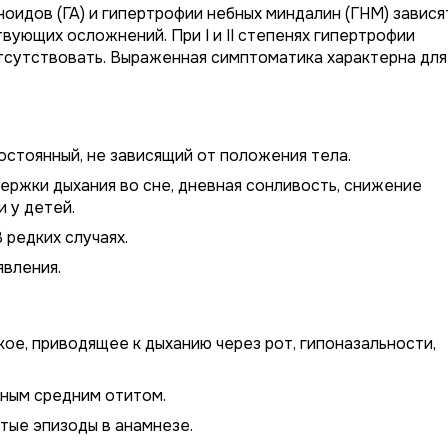
оидов (ГА) и гипертрофии небных миндалин (ГНМ) завися
вующих осложнений. При I и II степенях гипертрофии
сутствовать. Выраженная симптоматика характерна для I
остоянный, не зависящий от положения тела.
ержки дыхания во сне, дневная сонливость, снижение
 у детей.
 редких случаях.
вления.
ое, приводящее к дыханию через рот, гипоназальности,
ным средним отитом.
тые эпизоды в анамнезе.