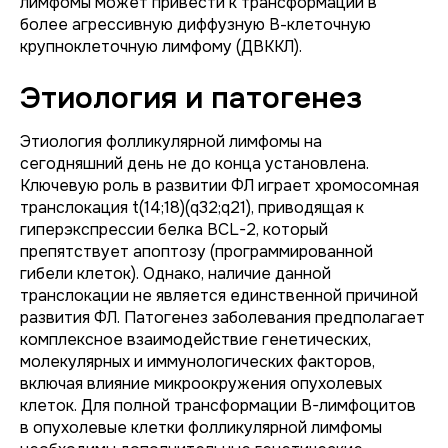
лимфомы может привести к трансформации в
более агрессивную диффузную В-клеточную
крупноклеточную лимфому (ДВККЛ).
Этиология и патогенез
Этиология фолликулярной лимфомы на
сегодняшний день не до конца установлена.
Ключевую роль в развитии ФЛ играет хромосомная
транслокация t(14;18)(q32;q21), приводящая к
гиперэкспрессии белка BCL-2, который
препятствует апоптозу (программированной
гибели клеток). Однако, наличие данной
транслокации не является единственной причиной
развития ФЛ. Патогенез заболевания предполагает
комплексное взаимодействие генетических,
молекулярных и иммунологических факторов,
включая влияние микроокружения опухолевых
клеток. Для полной трансформации B-лимфоцитов
в опухолевые клетки фолликулярной лимфомы