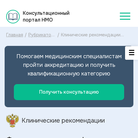
Консультационный
портал НМО
Главная
/
Рубрикатор
/
Клинические рекомендации
клинических
Фолликулярная лимфома
рекомендаций
МКБ-10: диагностика и лечение
2025
Фолликулярной лимфомы 2024
Помогаем медицинским специалистам
пройти аккредитацию и получить
квалификационную категорию
Получить консультацию
Клинические рекомендации