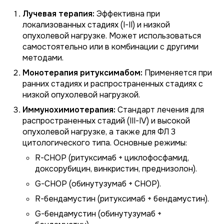
Лучевая терапия:
Эффективна при
локализованных стадиях (I-II) и низкой
опухолевой нагрузке. Может использоваться
самостоятельно или в комбинации с другими
методами.
Монотерапия ритуксимабом:
Применяется при
ранних стадиях и распространенных стадиях с
низкой опухолевой нагрузкой.
Иммунохимиотерапия:
Стандарт лечения для
распространенных стадий (III-IV) и высокой
опухолевой нагрузке, а также для ФЛ 3
цитологического типа. Основные режимы:
R-CHOP (ритуксимаб + циклофосфамид,
доксорубицин, винкристин, преднизолон).
G-CHOP (обинутузумаб + CHOP).
R-бендамустин (ритуксимаб + бендамустин).
G-бендамустин (обинутузумаб +