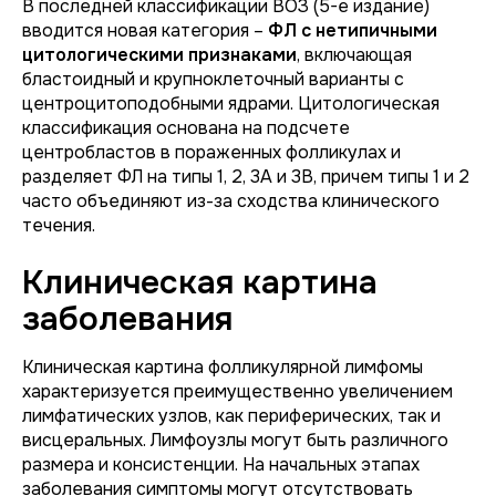
В последней классификации ВОЗ (5-е издание)
вводится новая категория –
ФЛ с нетипичными
цитологическими признаками
, включающая
бластоидный и крупноклеточный варианты с
центроцитоподобными ядрами. Цитологическая
классификация основана на подсчете
центробластов в пораженных фолликулах и
разделяет ФЛ на типы 1, 2, 3A и 3B, причем типы 1 и 2
часто объединяют из-за сходства клинического
течения.
Клиническая картина
заболевания
Клиническая картина фолликулярной лимфомы
характеризуется преимущественно увеличением
лимфатических узлов, как периферических, так и
висцеральных. Лимфоузлы могут быть различного
размера и консистенции. На начальных этапах
заболевания симптомы могут отсутствовать