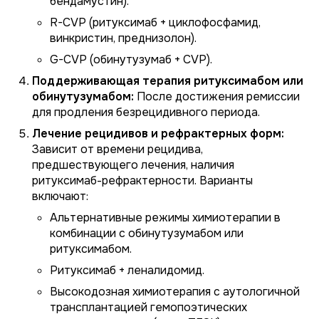
бендамустин).
R-CVP (ритуксимаб + циклофосфамид,
винкристин, преднизолон).
G-CVP (обинутузумаб + CVP).
Поддерживающая терапия ритуксимабом или
обинутузумабом:
После достижения ремиссии
для продления безрецидивного периода.
Лечение рецидивов и рефрактерных форм:
Зависит от времени рецидива,
предшествующего лечения, наличия
ритуксимаб-рефрактерности. Варианты
включают:
Альтернативные режимы химиотерапии в
комбинации с обинутузумабом или
ритуксимабом.
Ритуксимаб + леналидомид.
Высокодозная химиотерапия с аутологичной
трансплантацией гемопоэтических