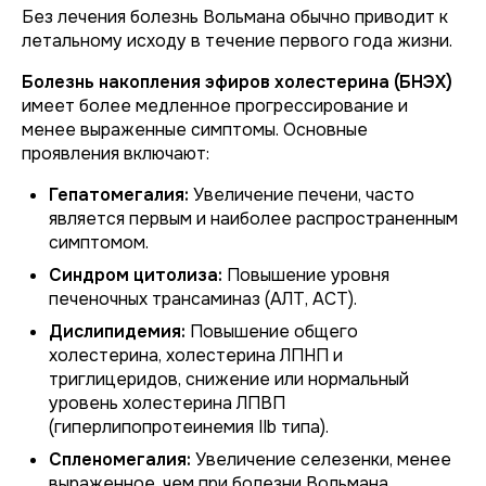
Без лечения болезнь Вольмана обычно приводит к
летальному исходу в течение первого года жизни.
Болезнь накопления эфиров холестерина (БНЭХ)
имеет более медленное прогрессирование и
менее выраженные симптомы. Основные
проявления включают:
Гепатомегалия:
Увеличение печени, часто
является первым и наиболее распространенным
симптомом.
Синдром цитолиза:
Повышение уровня
печеночных трансаминаз (АЛТ, АСТ).
Дислипидемия:
Повышение общего
холестерина, холестерина ЛПНП и
триглицеридов, снижение или нормальный
уровень холестерина ЛПВП
(гиперлипопротеинемия IIb типа).
Спленомегалия:
Увеличение селезенки, менее
выраженное, чем при болезни Вольмана.