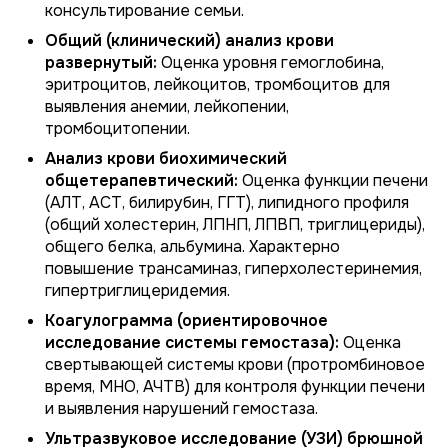
консультирование семьи.
Общий (клинический) анализ крови
развернутый:
Оценка уровня гемоглобина,
эритроцитов, лейкоцитов, тромбоцитов для
выявления анемии, лейкопении,
тромбоцитопении.
Анализ крови биохимический
общетерапевтический:
Оценка функции печени
(АЛТ, АСТ, билирубин, ГГТ), липидного профиля
(общий холестерин, ЛПНП, ЛПВП, триглицериды),
общего белка, альбумина. Характерно
повышение трансаминаз, гиперхолестеринемия,
гипертриглицеридемия.
Коагулограмма (ориентировочное
исследование системы гемостаза):
Оценка
свертывающей системы крови (протромбиновое
время, МНО, АЧТВ) для контроля функции печени
и выявления нарушений гемостаза.
Ультразвуковое исследование (УЗИ) брюшной