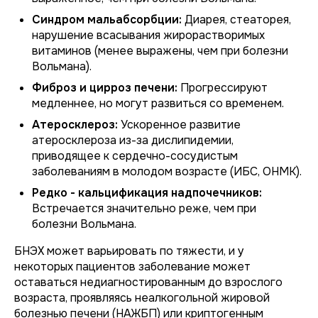
Синдром мальабсорбции:
Диарея, стеаторея,
нарушение всасывания жирорастворимых
витаминов (менее выражены, чем при болезни
Вольмана).
Фиброз и цирроз печени:
Прогрессируют
медленнее, но могут развиться со временем.
Атеросклероз:
Ускоренное развитие
атеросклероза из-за дислипидемии,
приводящее к сердечно-сосудистым
заболеваниям в молодом возрасте (ИБС, ОНМК).
Редко - кальцификация надпочечников:
Встречается значительно реже, чем при
болезни Вольмана.
БНЭХ может варьировать по тяжести, и у
некоторых пациентов заболевание может
оставаться недиагностированным до взрослого
возраста, проявляясь неалкогольной жировой
болезнью печени (НАЖБП) или криптогенным