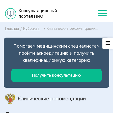
Консультационный
портал НМО
Главная
/
Рубрикатор
/
Клинические рекомендации
клинических
Другие нарушения накопления
рекомендаций
липидов МКБ-10: диагностика и
2025
лечение Других нарушений
Помогаем медицинским специалистам
накопления липидов 2023
пройти аккредитацию и получить
квалификационную категорию
Получить консультацию
Клинические рекомендации