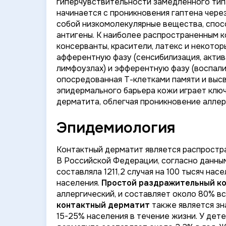
гиперчувствительности замедленного типа 
начинается с проникновения гаптена через
собой низкомолекулярные вещества, спосо
антигены. К наиболее распространенным к
консерванты, красители, латекс и некото
афферентную фазу (сенсибилизация, актив
лимфоузлах) и эфферентную фазу (воспали
опосредованная Т-клетками памяти и вы
эпидермального барьера кожи играет ключ
дерматита, облегчая проникновение аллер
Эпидемиология
Контактный дерматит является распростр
В Российской Федерации, согласно данным
составляла 1211,2 случая на 100 тысяч нас
населения.
Простой раздражительный к
аллергический, и составляет около 80% в
контактный дерматит
также является зн
15-25% населения в течение жизни. У дет