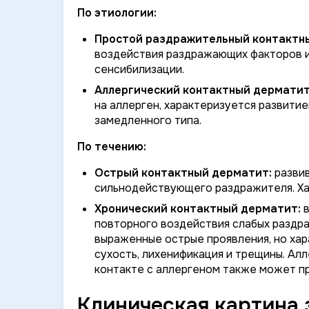
По этиологии:
Простой раздражительный контактн
воздействия раздражающих факторов и
сенсибилизации.
Аллергический контактный дерматит
на аллерген, характеризуется развити
замедленного типа.
По течению:
Острый контактный дерматит:
развив
сильнодействующего раздражителя. Ха
Хронический контактный дерматит:
в
повторного воздействия слабых раздр
выраженные острые проявления, но хар
сухость, лихенификация и трещины. Ал
контакте с аллергеном также может п
Клиническая картина 