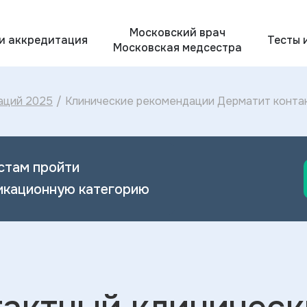
Московский врач
 и аккредитация
Тесты 
Московская медсестра
аций 2025
/
Клинические рекомендации Дерматит контак
Дерматита контактного 2024
стам пройти
икационную категорию