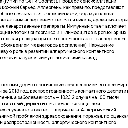
(IV тип по Gell и Coombs). Процесс сенсибилизации
 кожный барьер. Аллергены, как правило, представляют
бные связываться с белками кожи, образуя полные
онтактным аллергенам относятся никель, ароматизаторы
рые лекарственные препараты. Иммунный ответ включает
ация клеток Лангерганса и Т-лимфоцитов в регионарных
тельная реакция при повторном контакте с аллергеном,
свобождением медиаторов воспаления). Нарушение
евую роль в развитии аллергического контактного
генов и запуская иммунологический каскад.
аненным дерматологическим заболеванием во всем мире
 за 2018 год, распространенность контактного дермати
еления, а заболеваемость — 1023,2 случая на 100 тысяч
онтактный дерматит
встречается чаще, чем
сех случаев контактного дерматита.
Аллергический
ачимой проблемой здравоохранения, поражая, по оценка
ей распространенность аллергического контактного