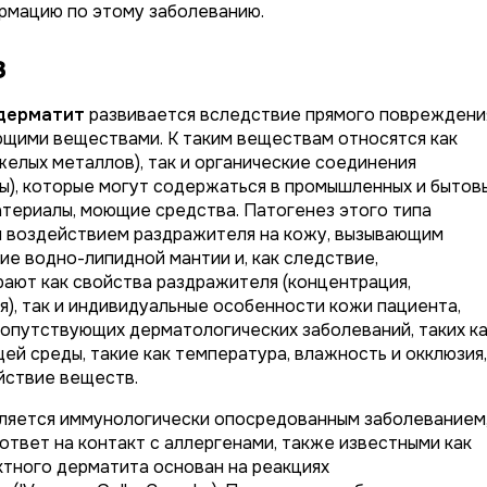
рмацию по этому заболеванию.
з
 дерматит
развивается вследствие прямого повреждени
щими веществами. К таким веществам относятся как
желых металлов), так и органические соединения
ы), которые могут содержаться в промышленных и бытов
материалы, моющие средства. Патогенез этого типа
 воздействием раздражителя на кожу, вызывающим
е водно-липидной мантии и, как следствие,
ают как свойства раздражителя (концентрация,
), так и индивидуальные особенности кожи пациента,
 сопутствующих дерматологических заболеваний, таких к
й среды, такие как температура, влажность и окклюзия,
йствие веществ.
ляется иммунологически опосредованным заболеванием
твет на контакт с аллергенами, также известными как
ктного дерматита основан на реакциях