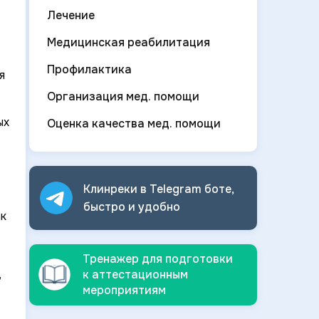
Лечение
Медицинская реабилитация
Профилактика
я
Организация мед. помощи
ых
Оценка качества мед. помощи
Клинреки в Telegram боте,
быстро и
удобно
ак
Тренажер для подготовки
,
к аттестационным
мероприятиям