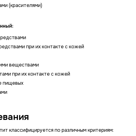
ами (красителями)
нный:
средствами
редствами при их контакте с кожей
кими веществами
тами при их контакте с кожей
ме пищевых
ами
евания
тит классифицируется по различным критериям: