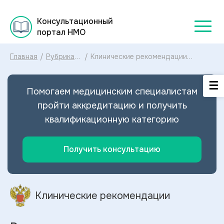
Консультационный
портал НМО
Главная
/
Рубрикатор
/
Клинические рекомендации
клинических
Рекуррентное депрессивное
рекомендаций
расстройство МКБ-10:
2025
диагностика и лечение
Помогаем медицинским специалистам
Рекуррентного депрессивного
расстройства 2024
пройти аккредитацию и получить
квалификационную категорию
Получить консультацию
Клинические рекомендации