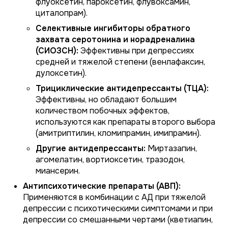
флуоксетин, пароксетин, флувоксамин,
циталопрам).
Селективные ингибиторы обратного
захвата серотонина и норадреналина
(СИОЗСН):
Эффективны при депрессиях
средней и тяжелой степени (венлафаксин,
дулоксетин).
Трициклические антидепрессанты (ТЦА):
Эффективны, но обладают большим
количеством побочных эффектов,
используются как препараты второго выбора
(амитриптилин, кломипрамин, имипрамин).
Другие антидепрессанты:
Миртазапин,
агомелатин, вортиоксетин, тразодон,
миансерин.
Антипсихотические препараты (АВП):
Применяются в комбинации с АД при тяжелой
депрессии с психотическими симптомами и при
депрессии со смешанными чертами (кветиапин,