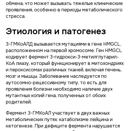
обмена, что может вызывать тяжелые клинические
проявления, особенно в периоды метаболического
стресса.
Этиология и патогенез
3-ГМКоАЛД вызывается мутациями в гене HMGCL,
расположенном на первой хромосоме. Ген HMGCL
кодирует фермент 3-гидрокси-3-метилглутарил-
КоА лиазу, который функционирует в митохондриях
и пероксисомах различных тканей, включая печень,
мозг и мышцы. Заболевание наследуется по
аутосомно-рецессивному типу, то есть для
проявления болезни необходимо наличие двух
мутантных копий гена, полученных от обоих
родителей.
Фермент 3-ГМКоАЛ участвует в двух важных
метаболических путях: катаболизме лейцина и
кетогенезе. При дефиците фермента нарушается