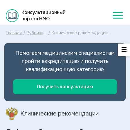
Консультационный
портал НМО
Главная
/
Рубрикатор
/
Клинические рекомендации
клинических
Дефицит 3 гидрокси 3
рекомендаций
метилглутарил КоА лиазы МКБ-10:
2025
диагностика и лечение Дефицита 3
Помогаем медицинским специалистам
гидрокси 3 метилглутарил КоА
лиазы 2024
пройти аккредитацию и получить
квалификационную категорию
Получить консультацию
Клинические рекомендации