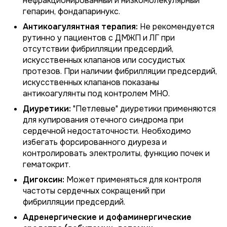
нефракционированный и низкомолекулярный
гепарин, фондапаринукс.
Антикоагулянтная терапия:
Не рекомендуется
рутинно у пациентов с ДМЖП и ЛГ при
отсутствии фибрилляции предсердий,
искусственных клапанов или сосудистых
протезов. При наличии фибрилляции предсердий,
искусственных клапанов показаны
антикоагулянты под контролем МНО.
Диуретики:
"Петлевые" диуретики применяются
для купирования отечного синдрома при
сердечной недостаточности. Необходимо
избегать форсированного диуреза и
контролировать электролиты, функцию почек и
гематокрит.
Дигоксин:
Может применяться для контроля
частоты сердечных сокращений при
фибрилляции предсердий.
Адренергические и дофаминергические