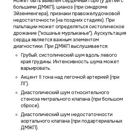
может быть выявлен сердечный горб (у детей с
большими ДМЖП), цианоз (при синдроме
Эйзенменгера), признаки правожелудочковой
недостаточности (на поздних стадиях). При
пальпации может определяться систолическое
дрожание ("кошачье мурлыканье"). Аускультация
сердца является важным элементом
диагностики. При ДМЖП выслушивается:
Грубый, систолический шум вдоль левого
края грудины. Интенсивность шума может
варьировать.
Акцент II тона над легочной артерией (при
ЛГ).
Диастолический шум относительного
стеноза митрального клапана (при большом
сбросе).
Диастолический шум недостаточности
аортального клапана (при подартериальных
ДМЖП).