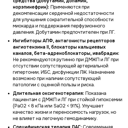
средства (добутамин, допамин,
норэпинефрин):
Применяются при
декомпенсации сердечной недостаточности
для улучшения сократительной способности
миокарда и поддержания перфузионного
давления. Добутамин предпочтителен при ЛГ.
Ингибиторы АПФ, антагонисты рецепторов
ангиотензина II, блокаторы кальциевых
каналов, бета-адреноблокаторы, ивабрадин:
Не рекомендуются рутинно при ДМЖП и ЛГ при
отсутствии сопутствующей артериальной
гипертонии, ИБС, дисфункции ЛЖ. Назначение
возможно при наличии сопутствующей
патологии с оценкой пользы и риска.
Длительная оксигенотерапия:
Показана
пациентам с ДМЖП и ЛГ при стойкой гипоксемии
(PaO2 < 8 кПа или SaO2 < 91%). Улучшает
качество жизни и переносимость нагрузок, но
не влияет на легочную гемодинамику.
Специфическая терапия ЛАГ:
Современная