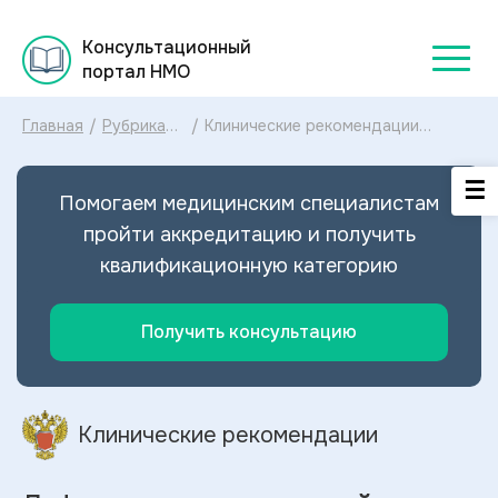
Консультационный
портал НМО
Главная
/
Рубрикатор
/
Клинические рекомендации
клинических
Дефект межжелудочковой
рекомендаций
перегородки МКБ-10: диагностика
2025
и лечение Дефекта
Помогаем медицинским специалистам
межжелудочковой перегородки
2024
пройти аккредитацию и получить
квалификационную категорию
Получить консультацию
Клинические рекомендации