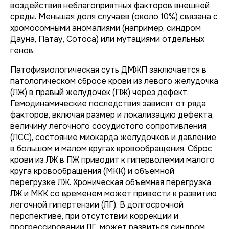
воздействия неблагоприятных факторов внешней
среды. Меньшая доля случаев (около 10%) связана с
хромосомными аномалиями (например, синдром
Дауна, Патау, Сотоса) или мутациями отдельных
генов.
Патофизиологическая суть ДМЖП заключается в
патологическом сбросе крови из левого желудочка
(ЛЖ) в правый желудочек (ПЖ) через дефект.
Гемодинамические последствия зависят от ряда
факторов, включая размер и локализацию дефекта,
величину легочного сосудистого сопротивления
(ЛСС), состояние миокарда желудочков и давление
в большом и малом кругах кровообращения. Сброс
крови из ЛЖ в ПЖ приводит к гиперволемии малого
круга кровообращения (МКК) и объемной
перегрузке ЛЖ. Хроническая объемная перегрузка
ЛЖ и МКК со временем может привести к развитию
легочной гипертензии (ЛГ). В долгосрочной
перспективе, при отсутствии коррекции и
прогрессировании ЛГ, может развиться синдром