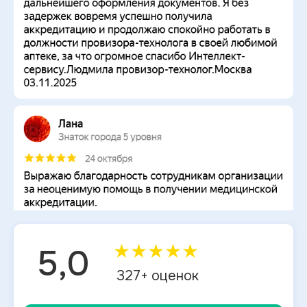
★
★
★
★
★
5,0
327
+ оценок