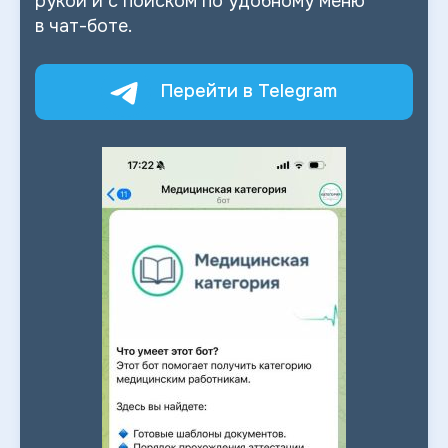
рукой и
с
поиском по
удобному меню
в
чат-боте.
Перейти в Telegram