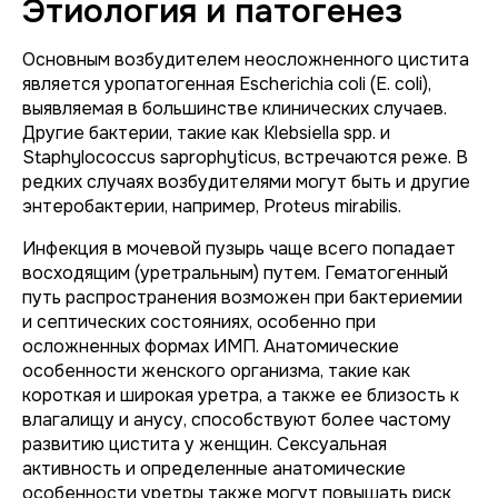
Этиология и патогенез
Основным возбудителем неосложненного цистита
является уропатогенная
Escherichia coli
(E. coli),
выявляемая в большинстве клинических случаев.
Другие бактерии, такие как
Klebsiella spp.
и
Staphylococcus saprophyticus
, встречаются реже. В
редких случаях возбудителями могут быть и другие
энтеробактерии, например,
Proteus mirabilis
.
Инфекция в мочевой пузырь чаще всего попадает
восходящим (уретральным) путем. Гематогенный
путь распространения возможен при бактериемии
и септических состояниях, особенно при
осложненных формах ИМП. Анатомические
особенности женского организма, такие как
короткая и широкая уретра, а также ее близость к
влагалищу и анусу, способствуют более частому
развитию цистита у женщин. Сексуальная
активность и определенные анатомические
особенности уретры также могут повышать риск