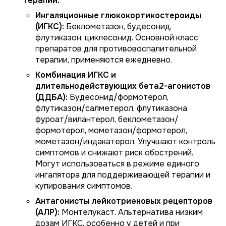
терапии:
Ингаляционные глюкокортикостероиды
(ИГКС):
Беклометазон, будесонид,
флутиказон, циклесонид. Основной класс
препаратов для противовоспалительной
терапии, применяются ежедневно.
Комбинация ИГКС и
длительнодействующих бета2-агонистов
(ДДБА):
Будесонид/формотерол,
флутиказон/салметерол, флутиказона
фуроат/вилантерол, беклометазон/
формотерол, мометазон/формотерол,
мометазон/индакатерол. Улучшают контроль
симптомов и снижают риск обострений.
Могут использоваться в режиме единого
ингалятора для поддерживающей терапии и
купирования симптомов.
Антагонисты лейкотриеновых рецепторов
(АЛР):
Монтелукаст. Альтернатива низким
дозам ИГКС, особенно у детей и при