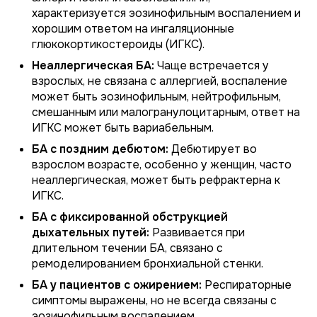
характеризуется эозинофильным воспалением и
хорошим ответом на ингаляционные
глюкокортикостероиды (ИГКС).
Неаллергическая БА:
Чаще встречается у
взрослых, не связана с аллергией, воспаление
может быть эозинофильным, нейтрофильным,
смешанным или малогранулоцитарным, ответ на
ИГКС может быть вариабельным.
БА с поздним дебютом:
Дебютирует во
взрослом возрасте, особенно у женщин, часто
неаллергическая, может быть рефрактерна к
ИГКС.
БА с фиксированной обструкцией
дыхательных путей:
Развивается при
длительном течении БА, связано с
ремоделированием бронхиальной стенки.
БА у пациентов с ожирением:
Респираторные
симптомы выражены, но не всегда связаны с
эозинофильным воспалением.