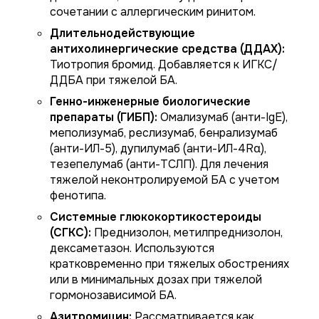
сочетании с аллергическим ринитом.
Длительнодействующие
антихолинергические средства (ДДАХ):
Тиотропия бромид. Добавляется к ИГКС/
ДДБА при тяжелой БА.
Генно-инженерные биологические
препараты (ГИБП):
Омализумаб (анти-IgE),
меполизумаб, реслизумаб, бенрализумаб
(анти-ИЛ-5), дупилумаб (анти-ИЛ-4Rα),
тезепелумаб (анти-ТСЛП). Для лечения
тяжелой неконтролируемой БА с учетом
фенотипа.
Системные глюкокортикостероиды
(СГКС):
Преднизолон, метилпреднизолон,
дексаметазон. Используются
кратковременно при тяжелых обострениях
или в минимальных дозах при тяжелой
гормонозависимой БА.
Азитромицин:
Рассматривается как