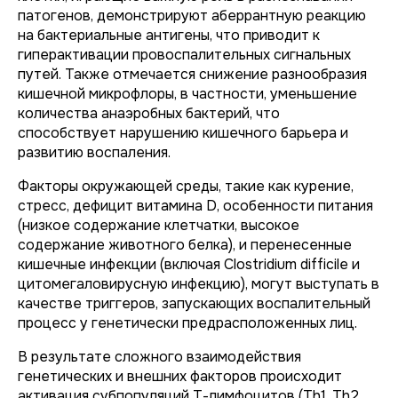
патогенов, демонстрируют аберрантную реакцию
на бактериальные антигены, что приводит к
гиперактивации провоспалительных сигнальных
путей. Также отмечается снижение разнообразия
кишечной микрофлоры, в частности, уменьшение
количества анаэробных бактерий, что
способствует нарушению кишечного барьера и
развитию воспаления.
Факторы окружающей среды, такие как курение,
стресс, дефицит витамина D, особенности питания
(низкое содержание клетчатки, высокое
содержание животного белка), и перенесенные
кишечные инфекции (включая
Clostridium difficile
и
цитомегаловирусную инфекцию), могут выступать в
качестве триггеров, запускающих воспалительный
процесс у генетически предрасположенных лиц.
В результате сложного взаимодействия
генетических и внешних факторов происходит
активация субпопуляций Т-лимфоцитов (Th1, Th2,