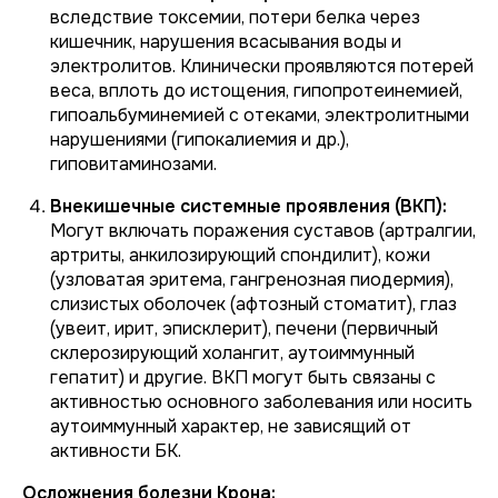
вследствие токсемии, потери белка через
кишечник, нарушения всасывания воды и
электролитов. Клинически проявляются потерей
веса, вплоть до истощения, гипопротеинемией,
гипоальбуминемией с отеками, электролитными
нарушениями (гипокалиемия и др.),
гиповитаминозами.
Внекишечные системные проявления (ВКП):
Могут включать поражения суставов (артралгии,
артриты, анкилозирующий спондилит), кожи
(узловатая эритема, гангренозная пиодермия),
слизистых оболочек (афтозный стоматит), глаз
(увеит, ирит, эписклерит), печени (первичный
склерозирующий холангит, аутоиммунный
гепатит) и другие. ВКП могут быть связаны с
активностью основного заболевания или носить
аутоиммунный характер, не зависящий от
активности БК.
Осложнения болезни Крона: