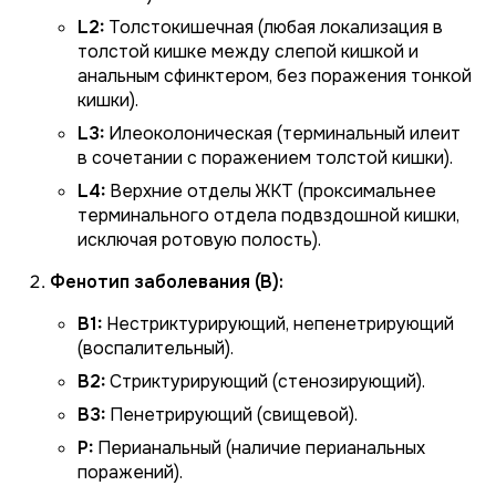
L2:
Толстокишечная (любая локализация в
толстой кишке между слепой кишкой и
анальным сфинктером, без поражения тонкой
кишки).
L3:
Илеоколоническая (терминальный илеит
в сочетании с поражением толстой кишки).
L4:
Верхние отделы ЖКТ (проксимальнее
терминального отдела подвздошной кишки,
исключая ротовую полость).
Фенотип заболевания (B):
B1:
Нестриктурирующий, непенетрирующий
(воспалительный).
B2:
Стриктурирующий (стенозирующий).
B3:
Пенетрирующий (свищевой).
P:
Перианальный (наличие перианальных
поражений).