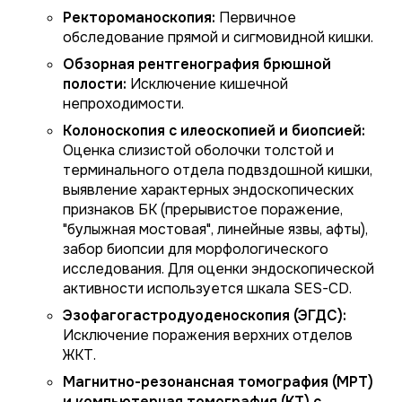
Ректороманоскопия:
Первичное
обследование прямой и сигмовидной кишки.
Обзорная рентгенография брюшной
полости:
Исключение кишечной
непроходимости.
Колоноскопия с илеоскопией и биопсией:
Оценка слизистой оболочки толстой и
терминального отдела подвздошной кишки,
выявление характерных эндоскопических
признаков БК (прерывистое поражение,
"булыжная мостовая", линейные язвы, афты),
забор биопсии для морфологического
исследования. Для оценки эндоскопической
активности используется шкала SES-CD.
Эзофагогастродуоденоскопия (ЭГДС):
Исключение поражения верхних отделов
ЖКТ.
Магнитно-резонансная томография (МРТ)
и компьютерная томография (КТ) с