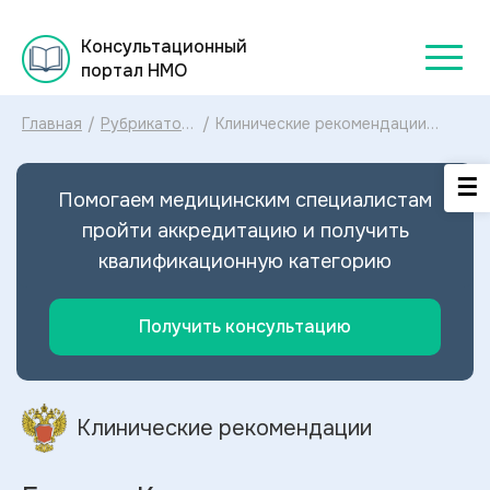
Консультационный
портал НМО
Главная
/
Рубрикатор
/
Клинические рекомендации
клинических
Болезнь Крона у взрослых
рекомендаций
МКБ-10: диагностика и лечение
2025
Болезни Крона у взрослых 2024
Помогаем медицинским специалистам
пройти аккредитацию и получить
квалификационную категорию
Получить консультацию
Клинические рекомендации