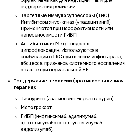
Эффективны как для индукции, так и для
поддержания ремиссии.
Таргетные иммуносупрессоры (ТИС):
Ингибиторы янус-киназ (упадацитиниб).
Применяются при неэффективности или
непереносимости ГИБП.
Антибиотики:
Метронидазол,
ципрофлоксацин. Используются в
комбинации с ГКС при наличии инфильтрата,
абсцесса, признаков системного воспаления,
а также при перианальной БК.
Поддержание ремиссии (противорецидивная
терапия):
Тиопурины (азатиоприн, меркаптопурин).
Метотрексат.
ГИБП (инфликсимаб, адалимумаб,
цертолизумаба пэгол, устекинумаб,
ведолизумаб).