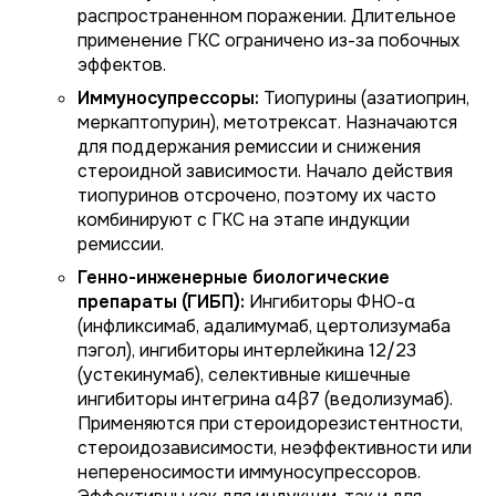
распространенном поражении. Длительное
применение ГКС ограничено из-за побочных
эффектов.
Иммуносупрессоры:
Тиопурины (азатиоприн,
меркаптопурин), метотрексат. Назначаются
для поддержания ремиссии и снижения
стероидной зависимости. Начало действия
тиопуринов отсрочено, поэтому их часто
комбинируют с ГКС на этапе индукции
ремиссии.
Генно-инженерные биологические
препараты (ГИБП):
Ингибиторы ФНО-α
(инфликсимаб, адалимумаб, цертолизумаба
пэгол), ингибиторы интерлейкина 12/23
(устекинумаб), селективные кишечные
ингибиторы интегрина α4β7 (ведолизумаб).
Применяются при стероидорезистентности,
стероидозависимости, неэффективности или
непереносимости иммуносупрессоров.