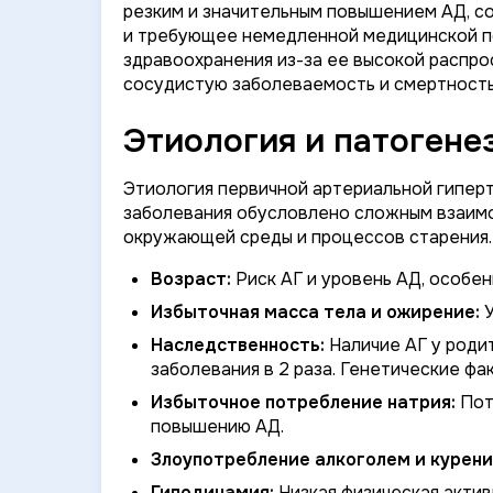
резким и значительным повышением АД, 
и требующее немедленной медицинской п
здравоохранения из-за ее высокой распро
сосудистую заболеваемость и смертность
Этиология и патогене
Этиология первичной артериальной гиперт
заболевания обусловлено сложным взаимо
окружающей среды и процессов старения.
Возраст:
Риск АГ и уровень АД, особен
Избыточная масса тела и ожирение:
У
Наследственность:
Наличие АГ у роди
заболевания в 2 раза. Генетические ф
Избыточное потребление натрия:
Пот
повышению АД.
Злоупотребление алкоголем и курени
Гиподинамия:
Низкая физическая актив