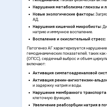
Нарушения метаболизма глюкозы и л
Новые экологические факторы:
Загря
АД.
Нарушения кишечной микробиоты:
Ди
натрию и иммунное воспаление.
Воспаление и окислительный стресс:
Патогенез АГ характеризуется нарушени
гемодинамических показателей, таких ка
(ОПСС), сердечный выброс и объем циркул
включают:
Активация симпатоадреналовой сист
Активация ренин-ангиотензин-альдо
и задержку натрия и воды.
Нарушение мембранного транспорта ка
клеточную функцию.
Увеличение реабсорбции натрия в по