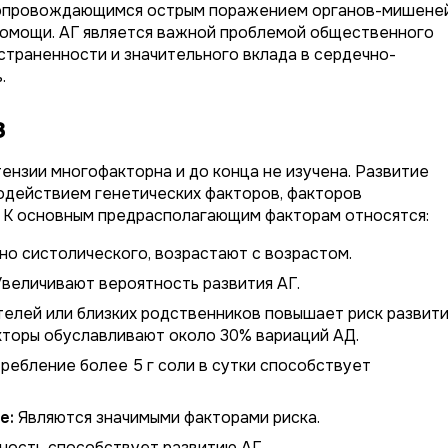
сопровождающимся острым поражением органов-мишене
омощи. АГ является важной проблемой общественного
страненности и значительного вклада в сердечно-
.
з
ензии многофакторна и до конца не изучена. Развитие
действием генетических факторов, факторов
 К основным предрасполагающим факторам относятся:
но систолического, возрастают с возрастом.
величивают вероятность развития АГ.
телей или близких родственников повышает риск развит
акторы обуславливают около 30% вариаций АД.
ребление более 5 г соли в сутки способствует
е:
Являются значимыми факторами риска.
ность способствует развитию АГ.