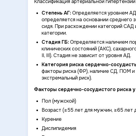
Классификация артериальной гипертензии 
Степень АГ:
Определяется уровнем АД у
определяется на основании среднего 
сидя. При расхождении категорий САД 
категории.
Стадия ГБ:
Определяется наличием по
клинических состояний (АКС), сахарного
II, III). Стадия не зависит от уровня АД.
Категория риска сердечно-сосудист
факторы риска (ФР), наличие СД, ПОМ и 
экстремальный риск).
Факторы сердечно-сосудистого риска у 
Пол (мужской)
Возраст (≥55 лет для мужчин, ≥65 лет
Курение
Дислипидемия