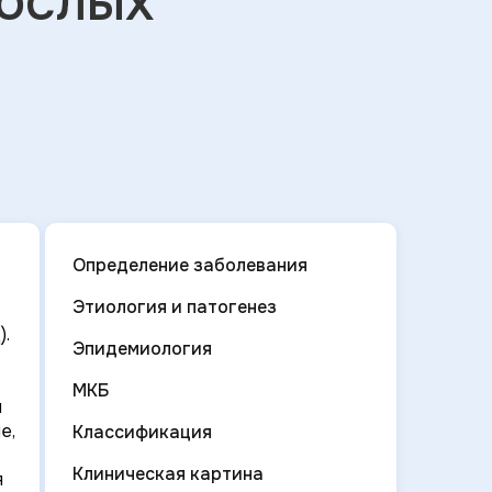
рослых
Определение заболевания
Этиология и патогенез
).
Эпидемиология
МКБ
я
е,
Классификация
Клиническая картина
я