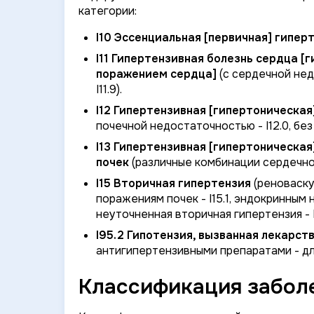
категории:
I10 Эссенциальная [первичная] гипер
I11 Гипертензивная болезнь сердца 
поражением сердца]
(с сердечной нед
I11.9).
I12 Гипертензивная [гипертоническа
почечной недостаточностью - I12.0, без
I13 Гипертензивная [гипертоническа
почек
(различные комбинации сердечной и 
I15 Вторичная гипертензия
(реноваску
поражениям почек - I15.1, эндокринным н
неуточненная вторичная гипертензия - I1
I95.2 Гипотензия, вызванная лекарс
антигипертензивными препаратами - дл
Классификация заболе