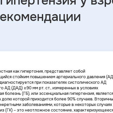
гипертензия у вз
рекомендации
естная как гипертония, представляет собой
щийся стойким повышением артериального давления (АД
диагностируется при показателях систолического АД
го АД (ДАД) ≥90 мм рт. ст., измеренных в условиях
 болезнь (ГБ), или эссенциальная гипертензия, являетс
 долю которой приходится более 90% случаев. Вторичны
нкретными заболеваниями, которые в некоторых случаях
риз (ГК) – это неотложное состояние, характеризующеес