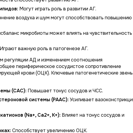
ипидов:
Могут играть роль в развитии АГ.
знение воздуха и шум могут способствовать повышению
сбаланс микробиоты может влиять на чувствительность
Играют важную роль в патогенезе АГ.
ем регуляции АД и изменением соотношения
к общее периферическое сосудистое сопротивление
ирующей крови (ОЦК). Ключевые патогенетические звень
емы (САС):
Повышает тонус сосудов и ЧСС.
стероновой системы (РААС):
Усиливает вазоконстрикц
тионов (Na+, Ca2+, K+):
Влияет на тонус сосудов и
чках:
Способствует увеличению ОЦК.