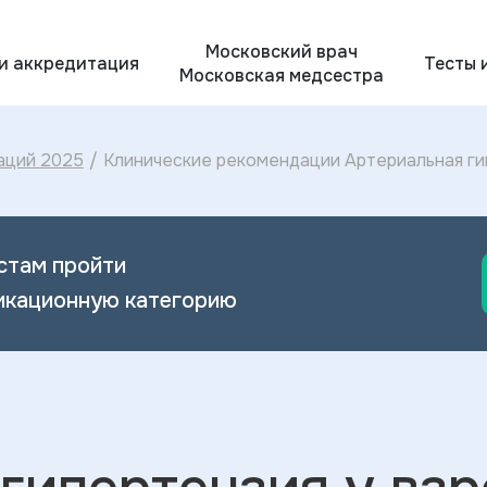
Московский врач
 и аккредитация
Тесты 
Московская медсестра
аций 2025
/
Клинические рекомендации Артериальная гип
лечение Артериальной гипертензии у взрос
стам пройти
икационную категорию