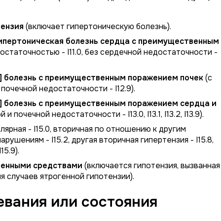
тензия
(включает гипертоническую болезнь).
[гипертоническая болезнь сердца с преимущественным
остаточностью - I11.0, без сердечной недостаточности -
я] болезнь с преимущественным поражением почек
(с
 почечной недостаточности - I12.9).
я] болезнь с преимущественным поражением сердца и
почечной недостаточности - I13.0, I13.1, I13.2, I13.9).
лярная - I15.0, вторичная по отношению к другим
арушениям - I15.2, другая вторичная гипертензия - I15.8,
5.9).
твенными средствами
(включается гипотензия, вызванная
я случаев ятрогенной гипотензии).
вания или состояния