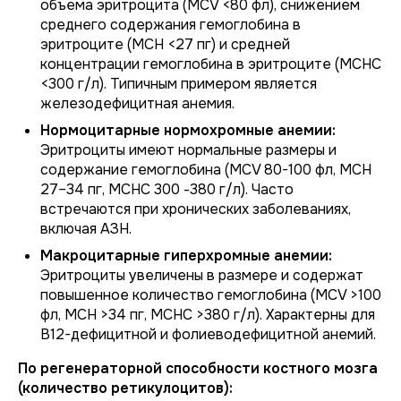
объема эритроцита (MCV <80 фл), снижением
среднего содержания гемоглобина в
эритроците (MCH <27 пг) и средней
концентрации гемоглобина в эритроците (MCHC
<300 г/л). Типичным примером является
железодефицитная анемия.
Нормоцитарные нормохромные анемии:
Эритроциты имеют нормальные размеры и
содержание гемоглобина (MCV 80-100 фл, MCH
27–34 пг, MCHC 300 -380 г/л). Часто
встречаются при хронических заболеваниях,
включая АЗН.
Макроцитарные гиперхромные анемии:
Эритроциты увеличены в размере и содержат
повышенное количество гемоглобина (MCV >100
фл, MCH >34 пг, MCHC >380 г/л). Характерны для
В12-дефицитной и фолиеводефицитной анемий.
По регенераторной способности костного мозга
(количество ретикулоцитов):