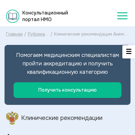
Консультационный
портал НМО
Главная
/
Рубрикатор
/
Клинические рекомендации Анемия
клинических
при злокачественных
рекомендаций
новообразованиях МКБ-10:
2025
диагностика и лечение Анемии при
Помогаем медицинским специалистам
злокачественных
новообразованиях 2024
пройти аккредитацию и получить
квалификационную категорию
Получить консультацию
Клинические рекомендации