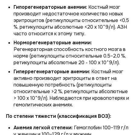
Гипорегенераторные анемии:
Костный мозг
производит недостаточное количество новых
эритроцитов (ретикулоциты относительные <0,5
%, ретикулоциты абсолютные <20 х 10^9/л). АЗН
часто относится к этому типу.
Норморегенераторные анемии:
Регенераторная способность костного мозга в
норме (ретикулоциты относительные 0.5–2,0 %,
ретикулоциты абсолютные 20 - 100 х 10^9/л).
Гиперрегенераторные анемии:
Костный мозг
активно производит эритроциты в ответ на
повышенную потребность (ретикулоциты
относительные >2 %, ретикулоциты абсолютные
> 100 х 10^9/л). Наблюдаются при кровопотерях и
гемолитических анемиях.
По степени тяжести (классификация ВОЗ):
Анемия легкой степени:
Гемоглобин 100–119 г/л
у женщин и 100–129 г/л у мужчин.