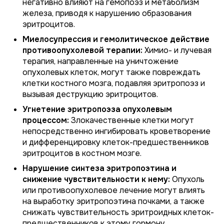
негативно влияют на гемопоэз и метаболизм
железа, приводя к нарушению образования
эритроцитов.
Миелосупрессия и гемолитическое действие
противоопухолевой терапии:
Химио- и лучевая
терапия, направленные на уничтожение
опухолевых клеток, могут также повреждать
клетки костного мозга, подавляя эритропоэз и
вызывая деструкцию эритроцитов.
Угнетение эритропоэза опухолевым
процессом:
Злокачественные клетки могут
непосредственно ингибировать кроветворение
и дифференцировку клеток-предшественников
эритроцитов в костном мозге.
Нарушение синтеза эритропоэтина и
снижение чувствительности к нему:
Опухоль
или противоопухолевое лечение могут влиять
на выработку эритропоэтина почками, а также
снижать чувствительность эритроидных клеток-
предшественников к этому гормону.